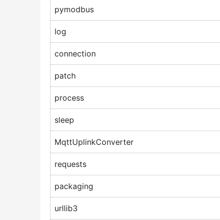
pymodbus
log
connection
patch
process
sleep
MqttUplinkConverter
requests
packaging
urllib3