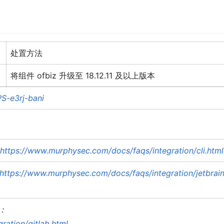
处置方法
将组件 ofbiz 升级至 18.12.11 及以上版本
S-e3rj-bani
https://www.murphysec.com/docs/faqs/integration/cli.html
https://www.murphysec.com/docs/faqs/integration/jetbrain
：
ation/gitlab.html