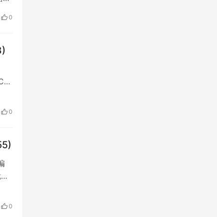
证
0
分享…
)
CS
w的
0
55)
编
危害
，
0