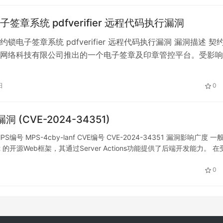
签章系统 pdfverifier 远程代码执行漏洞
锁电子签章系统 pdfverifier 远程代码执行漏洞 漏洞描述 契
网络科技有限公司推出的一个电子签章及印章管控平台。受影响
verifier 接口在处理 OFD 文件（实质为 ZIP 压缩格式）时，未
件名进行路径合法性校验。攻击者可构造包含 ../ 的恶意条目，
日
0
文件写入服务器任意路径，从而…
SRF漏洞 (CVE-2024-34351)
S编号 MPS-4cby-lanf CVE编号 CVE-2024-34351 漏洞影响广度 一
React 的开源Web框架，其通过Server Actions功能提供了后端开发能力。 
0