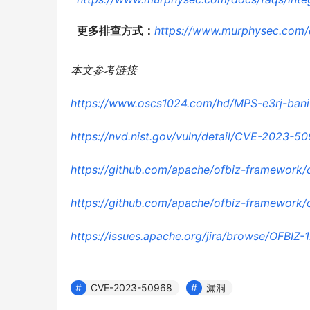
更多排查方式：
https://www.murphysec.com/d
本文参考链接
https://www.oscs1024.com/hd/MPS-e3rj-bani
https://nvd.nist.gov/vuln/detail/CVE-2023-5
https://github.com/apache/ofbiz-framewo
https://github.com/apache/ofbiz-framewo
https://issues.apache.org/jira/browse/OFBIZ-
CVE-2023-50968
漏洞