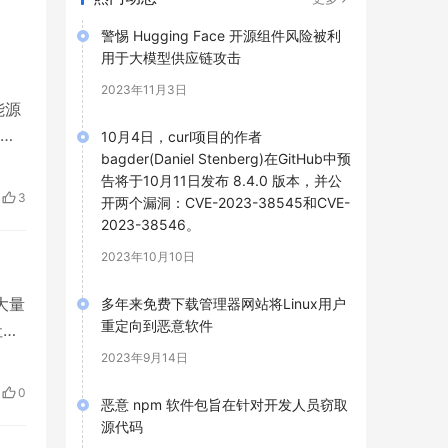
警惕 Hugging Face 开源组件风险被利
用于大模型供应链攻击
2023年11月3日
能源
实
10月4日，curl项目的作者
bagder(Daniel Stenberg)在GitHub中预
的
告将于10月11日发布 8.4.0 版本，并公
手的
3
开两个漏洞：CVE-2023-38545和CVE-
付
2023-38546。
2023年10月10日
大量
多年来免费下载管理器网站将Linux用户
重定向到恶意软件
社工
源软
2023年9月14日
工
0
恶意 npm 软件包旨在针对开发人员窃取
源代码