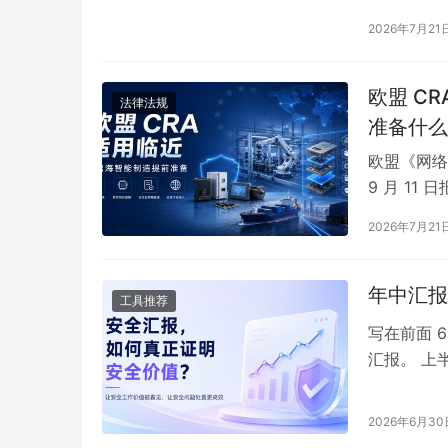
述 Word
2026年7月21
泛用于默认
`WP_RES
欧盟 C
法律法规
准备什么
欧盟《网络弹性
9 月 1
商的漏洞与
2026年7月21
在那些容易
端接口、第
年中汇报
工具推荐
写在前面 
汇报。 上
老板讲明白
少工单、拦
2026年6月30
改…… 这