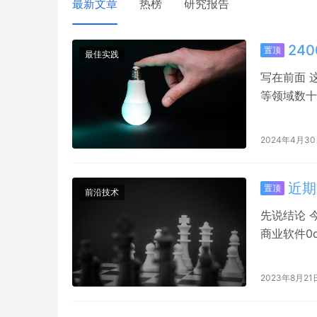
最新文章
热榜
研究报告
24
置顶
最佳实践
写在前面 
等领域数十
践的2个多
高质量建议
2024年4月3
廖师傅及非
的刘奇及山
近期
置顶
前沿技术
先说结论 
商业软件0
+钓鱼又玩
件的Nda
2023年8月21
具用来打点