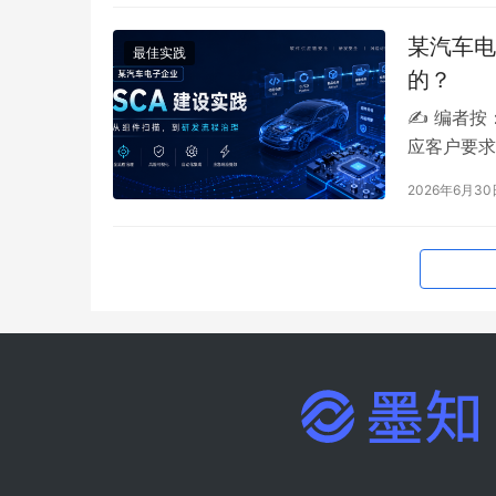
某汽车电
最佳实践
的？
✍️ 编者
应客户要求
保留其在建
2026年6月30
参考。 正
役安全运营
用工程化思