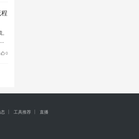
流程
成。
仅
业
0
，现
，
动态
工具推荐
直播