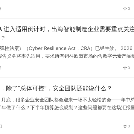
Press 是开源 PHP 内容管理系统，内置 REST API 与批处理能力
日
0
站点部署、内容读取和插件生态扩展。 受影响版本中，
T…
RA 进入适用倒计时，出海智能制造企业需要重点关
？
法案》（Cyber Resilience Act，CRA）已经生效。 2026
1 日报告义务将率先适用，要求所有销往欧盟市场的含数字元素产品
安全事件连续性强制报告义务。 对智能制造企业来说，影响往
日
0
被忽略的软件部分：固件、嵌入式系统、通信模组、移动 App
三方 SDK、开源组件，以及供应商…
，除了“总体可控”，安全团队还能说什么？
6 月底，很多企业安全团队都会迎来一场不太轻松的会——年中
半年做了什么？下半年预算怎么规划？这些问题都要在这场汇报
。 汇报的 PPT 往往准备了大量数据：发现了多少漏洞、关闭了
截了多少攻击、建设了多少能力、跟进了多少情报、推动了多少
日
0
些工作都很重要，也投入了不少精力。 但真正…