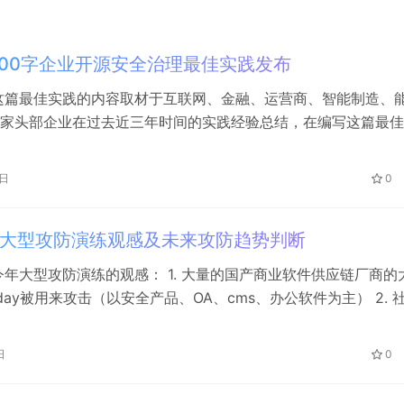
000字企业开源安全治理最佳实践发布
这篇最佳实践的内容取材于互联网、金融、运营商、智能制造、
家头部企业在过去近三年时间的实践经验总结，在编写这篇最佳
月过程中，我又收到将近20家企业的应用安全专家及安全负责人
，这其中包括来自小米的piaca、月胜、涂鸦智能的刘龙威、快
0日
0
零解、百度的长林、知乎的维祥及夜明、传化物流的国超、某支
…
大型攻防演练观感及未来攻防趋势判断
今年大型攻防演练的观感： 1. 大量的国产商业软件供应链厂商的
day被用来攻击（以安全产品、OA、cms、办公软件为主） 2. 
出了新花样（红队这帮人估计去电诈团队培训回来的？） 3. 开
y/0day漏洞及投毒仍然很实用（更多是Nday漏洞有更成熟的利用
日
0
和内网渗透）未来攻防趋势判断： 1. 未来…