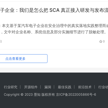
子企业：我们是怎么把 SCA 真正接入研发与发布
按：本文基于某汽车电子企业在安全治理中的真实落地实践整理而
，文中对企业名称、系统信息及部分实施细节进行了脱敏处理。
设背景、落地路径和漏洞应急中的关键经验，供有类似场景的企
日
0
文延续客户第一人称叙述。 撰稿人介绍：王多鱼，安全开发出身
，某头部汽车电子企业一线大头兵。习惯以程序员视角审视风险
维…
点击查看更多
行业研究
开源组件
漏洞
最佳实践
前沿技术
行业
Copyright © 2023 墨知 版权所有
京ICP备2022005866号-6