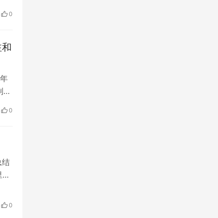
，广
0
注和
 年
制造
往落
0
、云
总结
里向
多
整
0