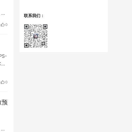
 描
联系我们：
0
S-
CS
用于
0
致预
 描