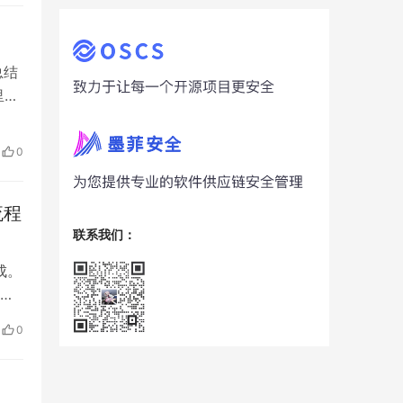
总结
里向
多
整
0
流程
联系我们：
成。
仅
业
0
，现
，