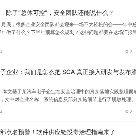
三方 SDK、开源组件，以及供应商…
，除了“总体可控”，安全团队还能说什么？
6 月底，很多企业安全团队都会迎来一场不太轻松的会——年中
半年做了什么？下半年预算怎么规划？这些问题都要在这场汇报
。 汇报的 PPT 往往准备了大量数据：发现了多少漏洞、关闭了
截了多少攻击、建设了多少能力、跟进了多少情报、推动了多少
日
0
些工作都很重要，也投入了不少精力。 但真正…
子企业：我们是怎么把 SCA 真正接入研发与发布
按：本文基于某汽车电子企业在安全治理中的真实落地实践整理而
，文中对企业名称、系统信息及部分实施细节进行了脱敏处理。
设背景、落地路径和漏洞应急中的关键经验，供有类似场景的企
日
0
文延续客户第一人称叙述。 撰稿人介绍：王多鱼，安全开发出身
，某头部汽车电子企业一线大头兵。习惯以程序员视角审视风险
维…
部点名预警！软件供应链投毒治理指南来了