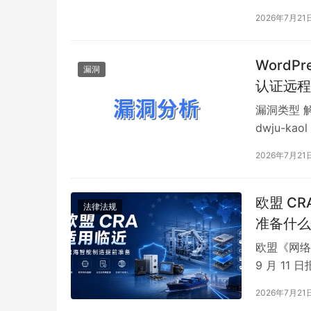
Windows
2026年7月21
WordP
漏洞
认证远程代
漏洞类型 解
dwju-ka
述 Word
2026年7月21
泛用于默认
`WP_RES
欧盟 C
法律法规
准备什么
欧盟《网络弹性
9 月 1
商的漏洞与
2026年7月21
在那些容易