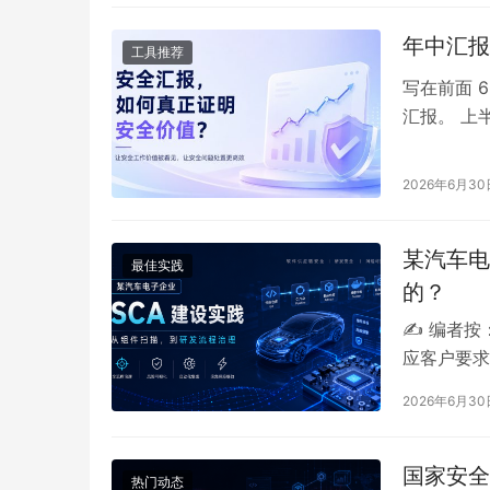
端接口、第
年中汇报
工具推荐
写在前面 
汇报。 上
老板讲明白
少工单、拦
2026年6月30
改…… 这
某汽车电
最佳实践
的？
✍️ 编者
应客户要求
保留其在建
2026年6月30
参考。 正
役安全运营
用工程化思
国家安全
热门动态