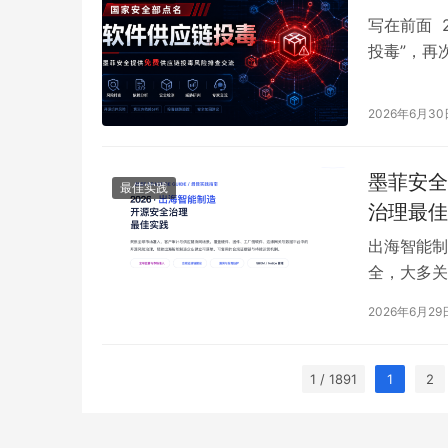
写在前面 
投毒”，再
网络安全通
源软件仓库
2026年6月30
出攻击隐蔽
墨菲安全
最佳实践
治理最佳
出海智能制
全，大多关
界已经明显
2026年6月29
为新的风险
一个产品背
和…
1 / 1891
1
2