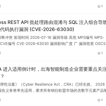
 与 Linux 平台。 受影响版本中，7-Zip 的 XZ 解码模块…
日
0
ress REST API 批处理路由混淆与 SQL 注入组合导
码执行漏洞 (CVE-2026-63030)
释冲突 发现时间 2026-07-18 漏洞等级 高危 MPS编号 MPS-
ol CVE编号 CVE-2026-63030 漏洞影响广度 广 漏洞危害 OSCS
Press 是开源 PHP 内容管理系统，内置 REST API 与批处理能力
日
0
站点部署、内容读取和插件生态扩展。 受影响版本中，
T…
RA 进入适用倒计时，出海智能制造企业需要重点关
？
法案》（Cyber Resilience Act，CRA）已经生效。 2026
1 日报告义务将率先适用，要求所有销往欧盟市场的含数字元素产品
安全事件连续性强制报告义务。 对智能制造企业来说，影响往
日
0
被忽略的软件部分：固件、嵌入式系统、通信模组、移动 App