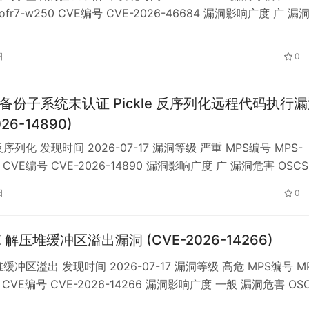
ofr7-w250 CVE编号 CVE-2026-46684 漏洞影响广度 广 漏
描述 DataEase 是开源数据可视化分析工具，基于 Java/Spring
建，提供企业版与社区版。 受影响版本中，TokenFilter 的…
日
0
g 备份子系统未认证 Pickle 反序列化远程代码执行
026-14890)
序列化 发现时间 2026-07-17 漏洞等级 严重 MPS编号 MPS-
do CVE编号 CVE-2026-14890 漏洞影响广度 广 漏洞危害 OSCS
ng 是开源的 Python 大语言模型与多模态模型服务框架，提供
日
0
兼容接口、分布式推理和 expert-parallel 等能力，属于 LLM…
XZ 解压堆缓冲区溢出漏洞 (CVE-2026-14266)
缓冲区溢出 发现时间 2026-07-17 漏洞等级 高危 MPS编号 MP
q6 CVE编号 CVE-2026-14266 漏洞影响广度 一般 漏洞危害 OS
Zip 是开源文件压缩与解压工具，支持 XZ 等多种压缩格式，广泛