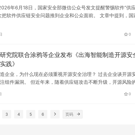
2026年6月18日，国家安全部微信公众号发文提醒警惕软件“供
次把软件供应链安全问题推到企业和公众面前。 文章中提到，国
报中心监测发现，近期集中爆发多起供应链投毒攻击事件，涉及
和商用工具两大核心供应链场景。 而且相关“供应链投毒”事件
日
0
性强、影响范围广、危害程度高、传播速度快等共性特征，…
研究院联合涂鸦等企业发布《出海智能制造开源安
实践》
造企业，为什么现在必须重视开源安全治理？ 过去企业谈开源
注组件漏洞。 但近年来，随着供应链攻击不断升级，开源风险
扩大。恶意投毒、插件生态以及 AI 开发工具扩展等新场景，正
日
0
入口。 对出海智能制造企业来说，这个问题比互联网软件更复
后，往往同时涉及固件、嵌入式软件、云平台、App、第三方 S
3
4
5
6