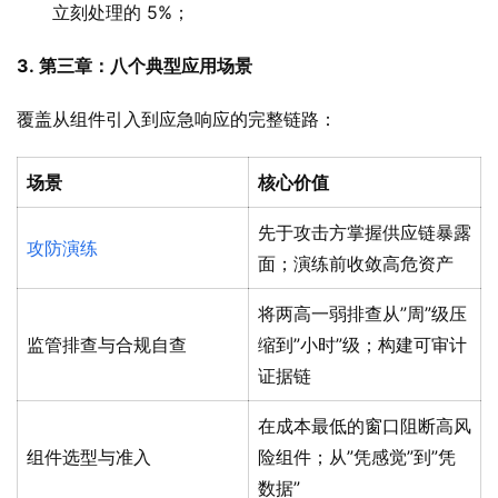
立刻处理的 5%；
3. 
第三章：
八个典型应用场景
覆盖从组件引入到应急响应的完整链路：
场景
核心价值
先于攻击方掌握供应链暴露
攻防演练
面；演练前收敛高危资产
将两高一弱排查从”周”级压
监管排查与合规自查
缩到”小时”级；构建可审计
证据链
在成本最低的窗口阻断高风
组件选型与准入
险组件；从”凭感觉”到”凭
数据”