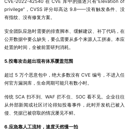
CVE-2022-42540 在 CVE 库中的描述只有”Elevation of 
privilege”，CVSS 评分却高达 9.8——没有触发条件、没
有指纹、没有修复方案。
安全团队应急时需要的排查脚本、缓解建议、补丁代码，在
公开数据中要么缺失，要么需要从多个来源人工拼凑。本应
处置的时间，全被前置研判消耗。
5.
投毒攻击超出现有体系覆盖范围
超过 5 万个恶意包中，绝大多数没有 CVE 编号，不进入任
何官方漏洞库，生命周期可能只有数小时。
传统 SCA 扫不到、WAF 拦不住、SOC 看不见。企业往往
从外部新闻或社区讨论得知投毒事件，此时开发机已被入
侵、凭据已被窃取的情况屡见不鲜。
6.
应急靠人工流转，速度天然慢一拍