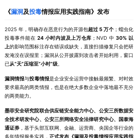
《
漏洞
及
投毒
情报应用实践指南》发布
2025 年，明确存在恶意行为的开源包
超过 5 万个
；蠕虫化
投毒事件能在 
24 小时内波及上万仓库
；NVD 中 
30% 以
上
的影响范围标注存在错误或缺失，直接扫描修复只会把研
发淹没在误报里；漏洞从公开披露到攻击者开始利用，窗口
已
从”天”压缩至”小时”级
。
漏洞情报
与
投毒情报
是企业安全运营中接触最频繁、对时效
要求最高的两类情报，也是在绝大多数企业中落地最不充分
的两类能力。
墨菲安全研究院联合供应链安全能力中心、公安三所数据安
全技术研发中心、公安三所网络安全法律研究中心、国泰海
通证券
，基于头部互联网、金融、运营商、央国企等行业的
多年情报服务实践，
正式发布《漏洞及投毒情报应用实践指