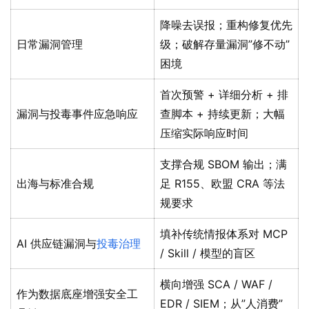
降噪去误报；重构修复优先
日常漏洞管理
级；破解存量漏洞”修不动”
困境
首次预警 + 详细分析 + 排
漏洞与投毒事件应急响应
查脚本 + 持续更新；大幅
压缩实际响应时间
支撑合规 SBOM 输出；满
出海与标准合规
足 R155、欧盟 CRA 等法
规要求
填补传统情报体系对 MCP
AI 供应链漏洞与
投毒治理
/ Skill / 模型的盲区
横向增强 SCA / WAF /
作为数据底座增强安全工
EDR / SIEM；从”人消费”