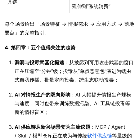
具链
延伸到”系统消费”
每个场景给出「场景特征 → 情报需求 → 应用方式 → 落地
要点」的完整指引。
4. 
第四章：
五个值得关注的趋势
漏洞与投毒武器化提速
：从披露到可用攻击武器的窗口
正在压缩至”分钟”级；投毒从”单点恶意包”演进为蠕虫
式自我传播、批量定向投毒、跨生态联动投毒；
AI 对情报生产的双向影响
：AI 大幅提升情报生产规模
与速度，同时也带来训练数据污染、AI 工具链投毒等
新的情报盲区；
AI 供应链从新兴场景变为主流议题
：MCP / Agent
/ Skill / 模型仓库正在成为与传统
软件供应链
等量级的