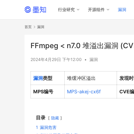
行业研究
开源组件
漏洞
首页
漏洞
FFmpeg < n7.0 堆溢出漏洞 (CV
2024年4月29日 下午12:00
•
漏洞
漏洞
类型
堆缓冲区溢出
发现时
MPS编号
MPS-akej-cx6f
CVE
目录
隐藏
1
漏洞危害