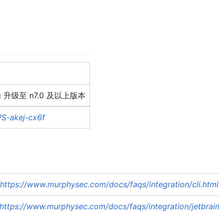
g 升级至 n7.0 及以上版本
S-akej-cx6f
https://www.murphysec.com/docs/faqs/integration/cli.html
https://www.murphysec.com/docs/faqs/integration/jetbrain