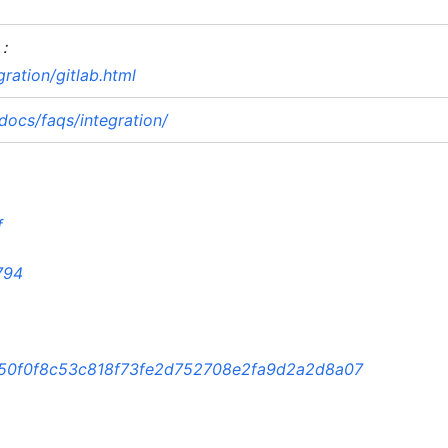
：
ation/gitlab.html
ocs/faqs/integration/
f
794
/50f0f8c53c818f73fe2d752708e2fa9d2a2d8a07