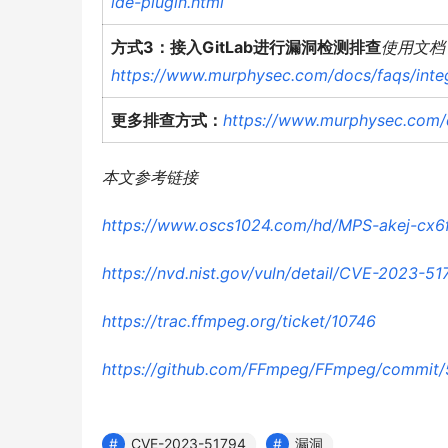
ide-plugin.html
方式3：接入GitLab进行漏洞检测排查
使用文档
https://www.murphysec.com/docs/faqs/integr
更多排查方式：
https://www.murphysec.com/d
本文参考链接
https://www.oscs1024.com/hd/MPS-akej-cx6
https://nvd.nist.gov/vuln/detail/CVE-2023-51
https://trac.ffmpeg.org/ticket/10746
https://github.com/FFmpeg/FFmpeg/commit
CVE-2023-51794
漏洞