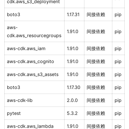
cdk.aws_s3_deployment
boto3
1.17.31
间接依赖
pip
aws-
1.91.0
间接依赖
pip
cdk.aws_resourcegroups
aws-cdk.aws_iam
1.91.0
间接依赖
pip
aws-cdk.aws_cognito
1.91.0
间接依赖
pip
aws-cdk.aws_s3_assets
1.91.0
间接依赖
pip
boto3
1.17.30
间接依赖
pip
aws-cdk-lib
2.0.0
间接依赖
pip
pytest
5.3.2
间接依赖
pip
aws-cdk.aws_lambda
1.91.0
间接依赖
pip