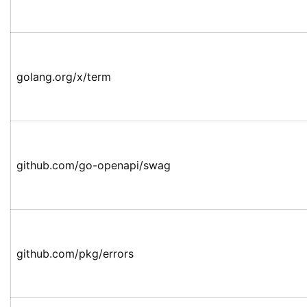
golang.org/x/term
github.com/go-openapi/swag
github.com/pkg/errors