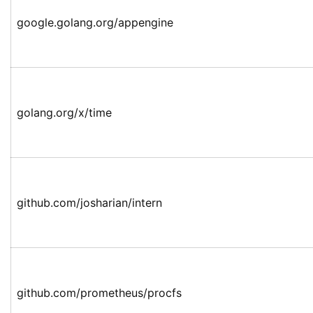
google.golang.org/appengine
golang.org/x/time
github.com/josharian/intern
github.com/prometheus/procfs