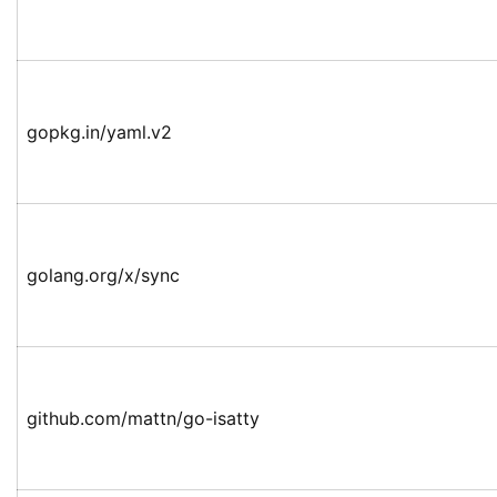
gopkg.in/yaml.v2
golang.org/x/sync
github.com/mattn/go-isatty