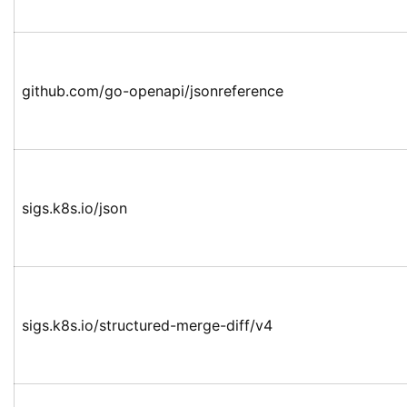
github.com/go-openapi/jsonreference
sigs.k8s.io/json
sigs.k8s.io/structured-merge-diff/v4