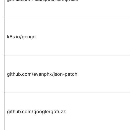
k8s.io/gengo
github.com/evanphx/json-patch
github.com/google/gofuzz