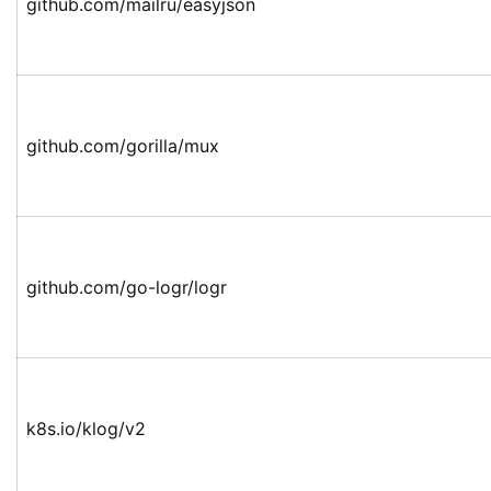
github.com/mailru/easyjson
github.com/gorilla/mux
github.com/go-logr/logr
k8s.io/klog/v2