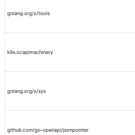
golang.org/x/tools
k8s.io/apimachinery
golang.org/x/sys
github.com/go-openapi/jsonpointer