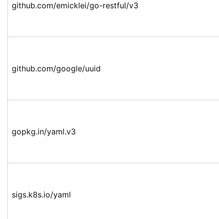
github.com/emicklei/go-restful/v3
github.com/google/uuid
gopkg.in/yaml.v3
sigs.k8s.io/yaml