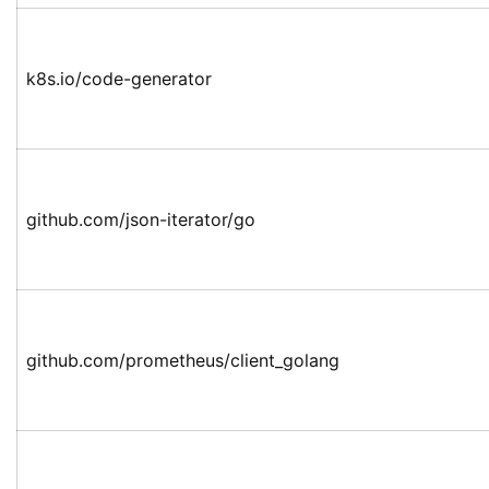
k8s.io/code-generator
github.com/json-iterator/go
github.com/prometheus/client_golang