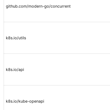
github.com/modern-go/concurrent
k8s.io/utils
k8s.io/api
k8s.io/kube-openapi