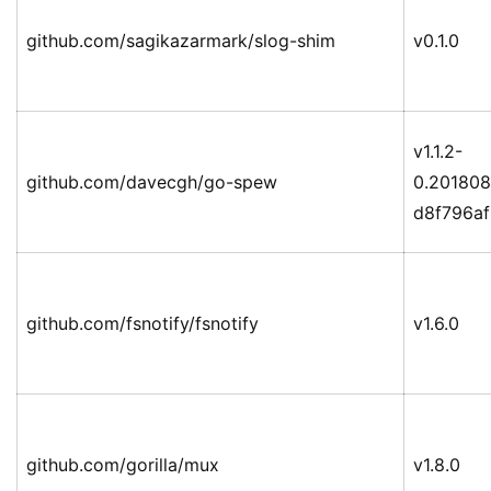
github.com/sagikazarmark/slog-shim
v0.1.0
v1.1.2-
github.com/davecgh/go-spew
0.201808
d8f796a
github.com/fsnotify/fsnotify
v1.6.0
github.com/gorilla/mux
v1.8.0