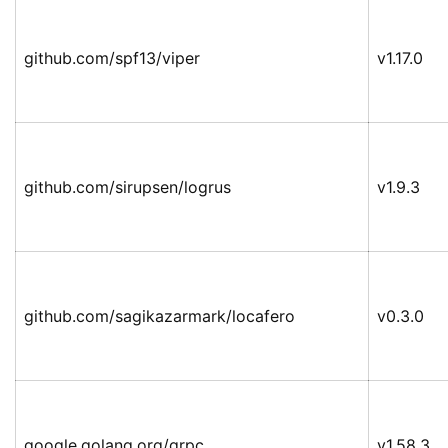
github.com/spf13/viper
v1.17.0
github.com/sirupsen/logrus
v1.9.3
github.com/sagikazarmark/locafero
v0.3.0
google.golang.org/grpc
v1.58.3