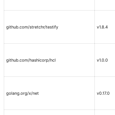
github.com/stretchr/testify
v1.8.4
github.com/hashicorp/hcl
v1.0.0
golang.org/x/net
v0.17.0