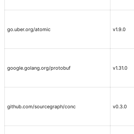
go.uber.org/atomic
v1.9.0
google.golang.org/protobuf
v1.31.0
github.com/sourcegraph/conc
v0.3.0