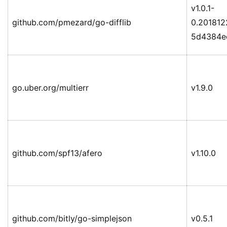
v1.0.1-
github.com/pmezard/go-difflib
0.20181
5d4384e
go.uber.org/multierr
v1.9.0
github.com/spf13/afero
v1.10.0
github.com/bitly/go-simplejson
v0.5.1