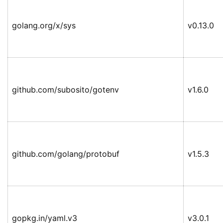
golang.org/x/sys
v0.13.0
github.com/subosito/gotenv
v1.6.0
github.com/golang/protobuf
v1.5.3
gopkg.in/yaml.v3
v3.0.1