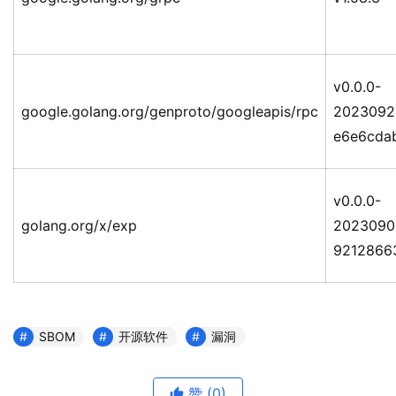
v0.0.0-
google.golang.org/genproto/googleapis/rpc
2023092
e6e6cda
v0.0.0-
golang.org/x/exp
2023090
9212866
SBOM
开源软件
漏洞
赞
(0)