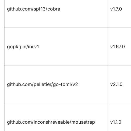
github.com/spf13/cobra
v1.7.0
gopkg.in/ini.v1
v1.67.0
github.com/pelletier/go-toml/v2
v2.1.0
github.com/inconshreveable/mousetrap
v1.1.0