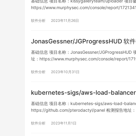
基础信息 项目名称：kissygalleryteam/uploader 项目徽
https://www.murphysec.com/console/report/1
软件分析
2023年11月26日
JonasGessner/JGProgressHUD
基础信息 项目名称：JonasGessner/JGProgressHUD 项目
址：https://www.murphysec.com/console/report
软件分析
2023年10月31日
kubernetes-sigs/aws-load-balan
基础信息 项目名称：kubernetes-sigs/aws-load-bala
https://github.com/pterodactyl/panel 检测报告地址：
https://www.murphysec.com/console/report/171
软件分析
2023年11月1日