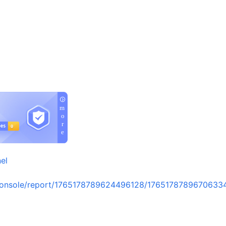
el
console/report/1765178789624496128/1765178789670633