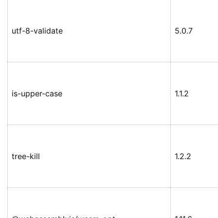
utf-8-validate
5.0.7
is-upper-case
1.1.2
tree-kill
1.2.2