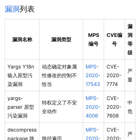
漏洞
列表
漏
MPS
CVE编
洞
漏洞名称
漏洞类型
编号
号
等
级
Yargs Y18n
动态确定对象属
MPS-
CVE-
严
输入原型污
性修改的控制不
2020-
2020-
重
染漏洞
恰当
17543
7774
yargs-
MPS-
CVE-
特权定义了不安
中
parser 原型
2020-
2020-
全动作
危
污染漏洞
4006
7608
decompress
MPS-
CVE-
严
package 路
路径遍历
2020-
2020-