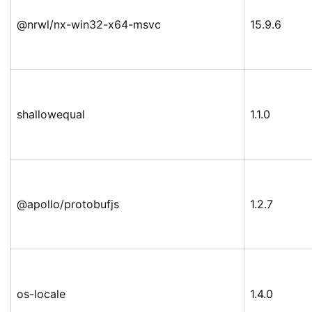
@nrwl/nx-win32-x64-msvc
15.9.6
shallowequal
1.1.0
@apollo/protobufjs
1.2.7
os-locale
1.4.0