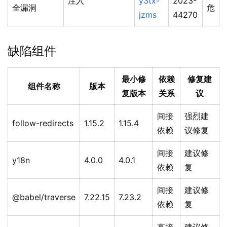
注入
y3tx-
2023-
全漏洞
危
jzms
44270
缺陷组件
最小修
依赖
修复建
组件名称
版本
复版本
关系
议
间接
强烈建
follow-redirects
1.15.2
1.15.4
依赖
议修复
间接
建议修
y18n
4.0.0
4.0.1
依赖
复
间接
建议修
@babel/traverse
7.22.15
7.23.2
依赖
复