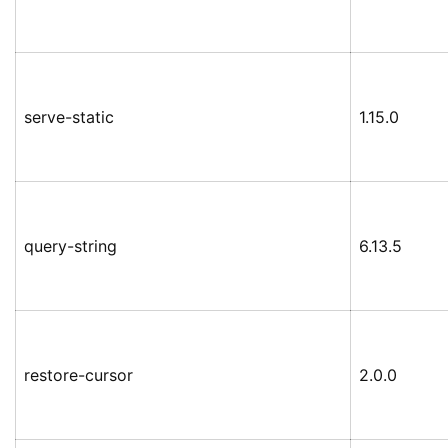
serve-static
1.15.0
query-string
6.13.5
restore-cursor
2.0.0