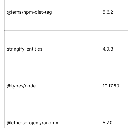
@lerna/npm-dist-tag
5.6.2
stringify-entities
4.0.3
@types/node
10.17.60
@ethersproject/random
5.7.0