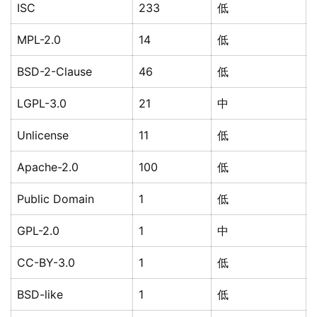
ISC
233
低
MPL-2.0
14
低
BSD-2-Clause
46
低
LGPL-3.0
21
中
Unlicense
11
低
Apache-2.0
100
低
Public Domain
1
低
GPL-2.0
1
中
CC-BY-3.0
1
低
BSD-like
1
低