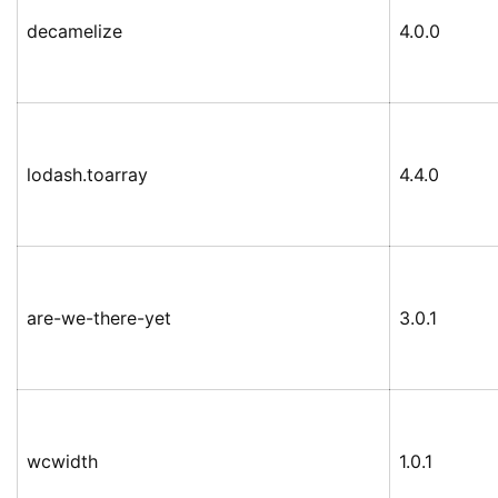
decamelize
4.0.0
lodash.toarray
4.4.0
are-we-there-yet
3.0.1
wcwidth
1.0.1