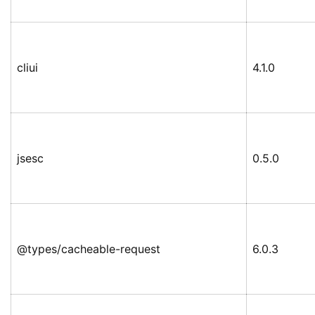
cliui
4.1.0
jsesc
0.5.0
@types/cacheable-request
6.0.3