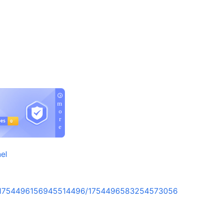
el
rt/1754496156945514496/1754496583254573056