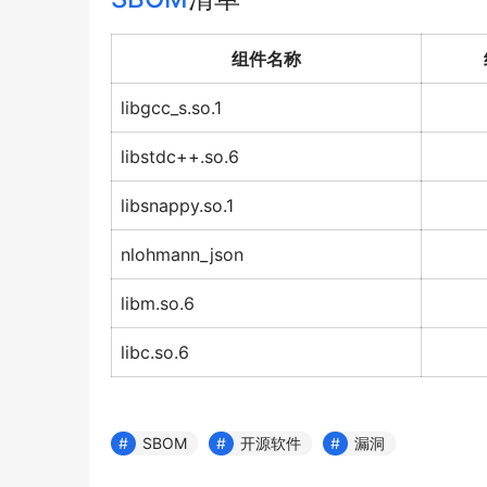
组件名称
libgcc_s.so.1
libstdc++.so.6
libsnappy.so.1
nlohmann_json
libm.so.6
libc.so.6
SBOM
开源软件
漏洞