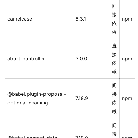
间
接
camelcase
5.3.1
npm
依
赖
直
接
abort-controller
3.0.0
npm
依
赖
间
@babel/plugin-proposal-
接
7.18.9
npm
optional-chaining
依
赖
间
接