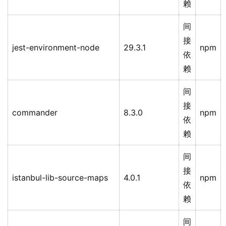
赖
间
接
jest-environment-node
29.3.1
npm
依
赖
间
接
commander
8.3.0
npm
依
赖
间
接
istanbul-lib-source-maps
4.0.1
npm
依
赖
间