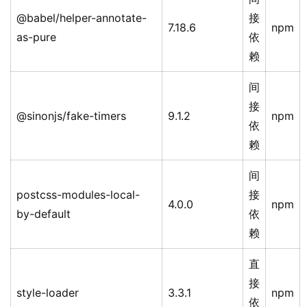
@babel/helper-annotate-
接
7.18.6
npm
as-pure
依
赖
间
接
@sinonjs/fake-timers
9.1.2
npm
依
赖
间
postcss-modules-local-
接
4.0.0
npm
by-default
依
赖
直
接
style-loader
3.3.1
npm
依