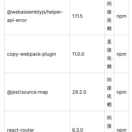
间
@webassemblyjs/helper-
接
1.11.5
npm
api-error
依
赖
直
接
copy-webpack-plugin
11.0.0
npm
依
赖
间
接
@jest/source-map
29.2.0
npm
依
赖
间
接
react-router
6.3.0
npm