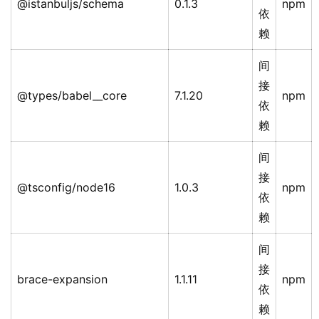
@istanbuljs/schema
0.1.3
npm
依
赖
间
接
@types/babel__core
7.1.20
npm
依
赖
间
接
@tsconfig/node16
1.0.3
npm
依
赖
间
接
brace-expansion
1.1.11
npm
依
赖