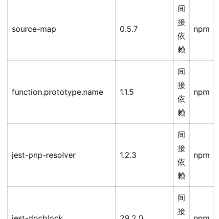
间
接
source-map
0.5.7
npm
依
赖
间
接
function.prototype.name
1.1.5
npm
依
赖
间
接
jest-pnp-resolver
1.2.3
npm
依
赖
间
接
jest-docblock
29.2.0
npm