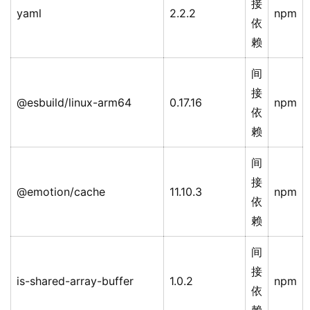
接
yaml
2.2.2
npm
依
赖
间
接
@esbuild/linux-arm64
0.17.16
npm
依
赖
间
接
@emotion/cache
11.10.3
npm
依
赖
间
接
is-shared-array-buffer
1.0.2
npm
依