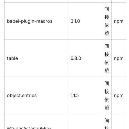
间
接
babel-plugin-macros
3.1.0
npm
依
赖
间
接
table
6.8.0
npm
依
赖
间
接
object.entries
1.1.5
npm
依
赖
间
@types/istanbul-lib-
接