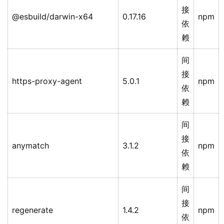
接
@esbuild/darwin-x64
0.17.16
npm
依
赖
间
接
https-proxy-agent
5.0.1
npm
依
赖
间
接
anymatch
3.1.2
npm
依
赖
间
接
regenerate
1.4.2
npm
依