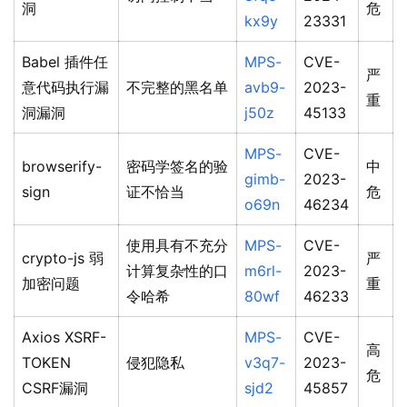
洞
危
kx9y
23331
Babel 插件任
MPS-
CVE-
严
意代码执行漏
不完整的黑名单
avb9-
2023-
重
洞漏洞
j50z
45133
MPS-
CVE-
browserify-
密码学签名的验
中
gimb-
2023-
sign
证不恰当
危
o69n
46234
使用具有不充分
MPS-
CVE-
crypto-js 弱
严
计算复杂性的口
m6rl-
2023-
加密问题
重
令哈希
80wf
46233
Axios XSRF-
MPS-
CVE-
高
TOKEN
侵犯隐私
v3q7-
2023-
危
CSRF漏洞
sjd2
45857