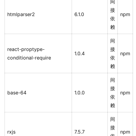
间
接
htmlparser2
6.1.0
npm
依
赖
间
react-proptype-
接
1.0.4
npm
conditional-require
依
赖
间
接
base-64
1.0.0
npm
依
赖
间
接
rxjs
7.5.7
npm