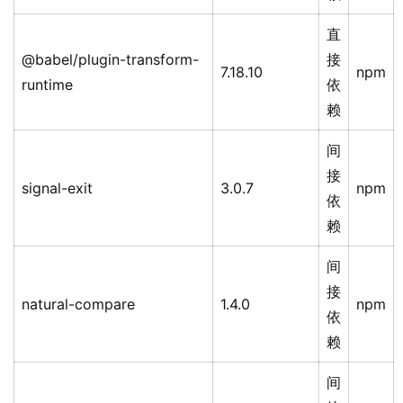
直
@babel/plugin-transform-
接
7.18.10
npm
runtime
依
赖
间
接
signal-exit
3.0.7
npm
依
赖
间
接
natural-compare
1.4.0
npm
依
赖
间