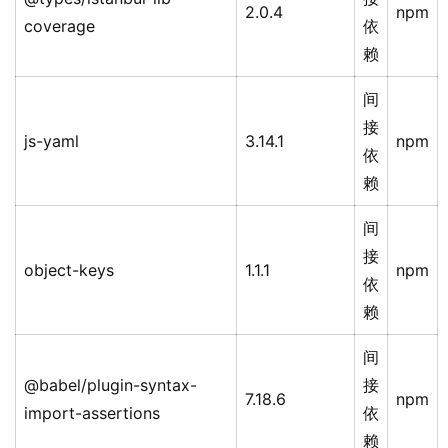
2.0.4
npm
coverage
依
赖
间
接
js-yaml
3.14.1
npm
依
赖
间
接
object-keys
1.1.1
npm
依
赖
间
@babel/plugin-syntax-
接
7.18.6
npm
import-assertions
依
赖