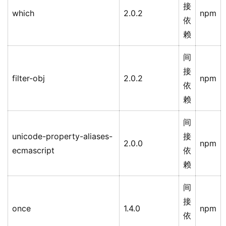
接
which
2.0.2
npm
依
赖
间
接
filter-obj
2.0.2
npm
依
赖
间
unicode-property-aliases-
接
2.0.0
npm
ecmascript
依
赖
间
接
once
1.4.0
npm
依