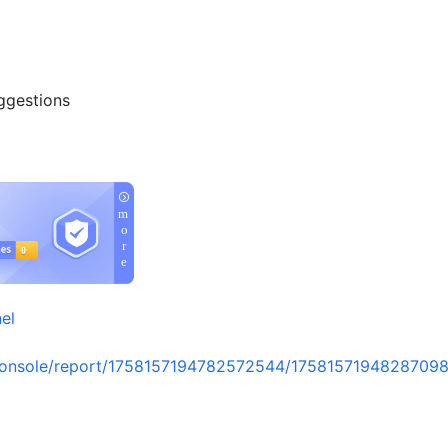
gestions
el
console/report/1758157194782572544/1758157194828709