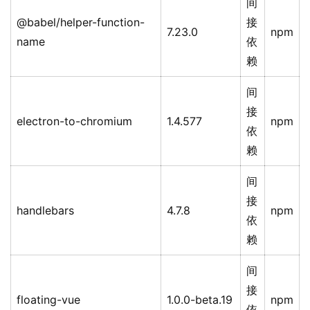
间
@babel/helper-function-
接
7.23.0
npm
name
依
赖
间
接
electron-to-chromium
1.4.577
npm
依
赖
间
接
handlebars
4.7.8
npm
依
赖
间
接
floating-vue
1.0.0-beta.19
npm
依