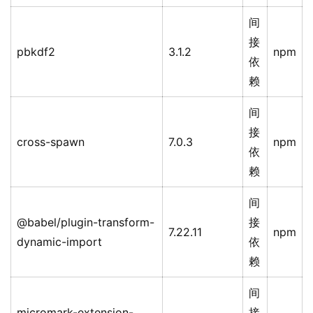
间
接
pbkdf2
3.1.2
npm
依
赖
间
接
cross-spawn
7.0.3
npm
依
赖
间
@babel/plugin-transform-
接
7.22.11
npm
dynamic-import
依
赖
间
micromark-extension-
接