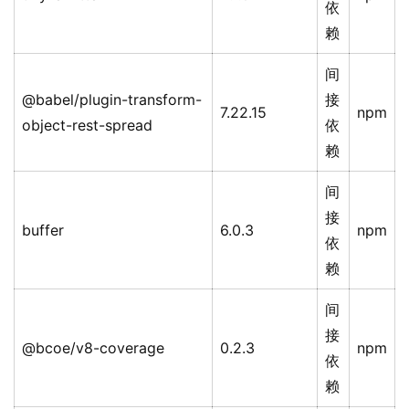
依
赖
间
@babel/plugin-transform-
接
7.22.15
npm
object-rest-spread
依
赖
间
接
buffer
6.0.3
npm
依
赖
间
接
@bcoe/v8-coverage
0.2.3
npm
依
赖