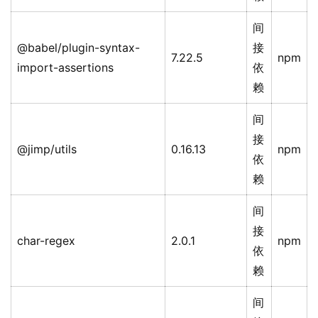
间
@babel/plugin-syntax-
接
7.22.5
npm
import-assertions
依
赖
间
接
@jimp/utils
0.16.13
npm
依
赖
间
接
char-regex
2.0.1
npm
依
赖
间