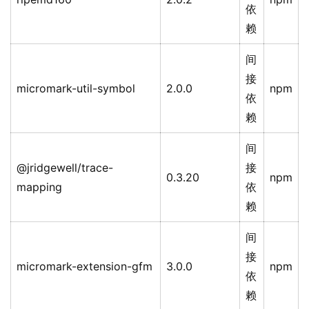
依
赖
间
接
micromark-util-symbol
2.0.0
npm
依
赖
间
@jridgewell/trace-
接
0.3.20
npm
mapping
依
赖
间
接
micromark-extension-gfm
3.0.0
npm
依
赖