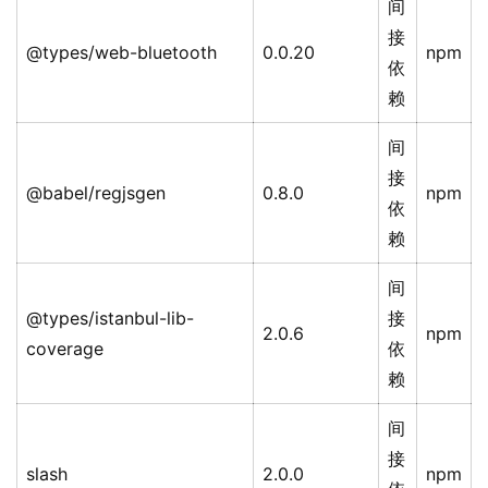
间
接
@types/web-bluetooth
0.0.20
npm
依
赖
间
接
@babel/regjsgen
0.8.0
npm
依
赖
间
@types/istanbul-lib-
接
2.0.6
npm
coverage
依
赖
间
接
slash
2.0.0
npm