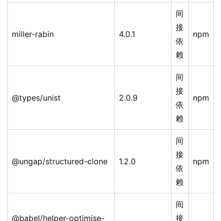
间
接
miller-rabin
4.0.1
npm
依
赖
间
接
@types/unist
2.0.9
npm
依
赖
间
接
@ungap/structured-clone
1.2.0
npm
依
赖
间
@babel/helper-optimise-
接