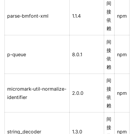
间
接
parse-bmfont-xml
1.1.4
npm
依
赖
间
接
p-queue
8.0.1
npm
依
赖
间
micromark-util-normalize-
接
2.0.0
npm
identifier
依
赖
间
接
string_decoder
1.3.0
npm