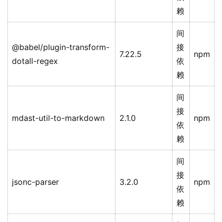
赖
间
@babel/plugin-transform-
接
7.22.5
npm
dotall-regex
依
赖
间
接
mdast-util-to-markdown
2.1.0
npm
依
赖
间
接
jsonc-parser
3.2.0
npm
依
赖