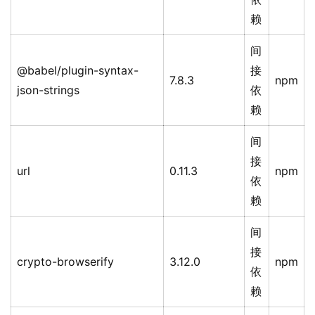
赖
间
@babel/plugin-syntax-
接
7.8.3
npm
json-strings
依
赖
间
接
url
0.11.3
npm
依
赖
间
接
crypto-browserify
3.12.0
npm
依
赖