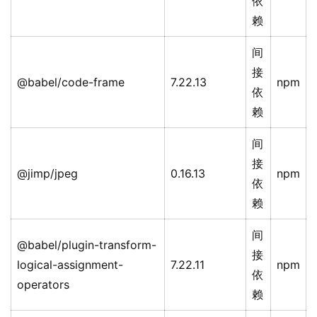
依
赖
间
接
@babel/code-frame
7.22.13
npm
依
赖
间
接
@jimp/jpeg
0.16.13
npm
依
赖
间
@babel/plugin-transform-
接
logical-assignment-
7.22.11
npm
依
operators
赖