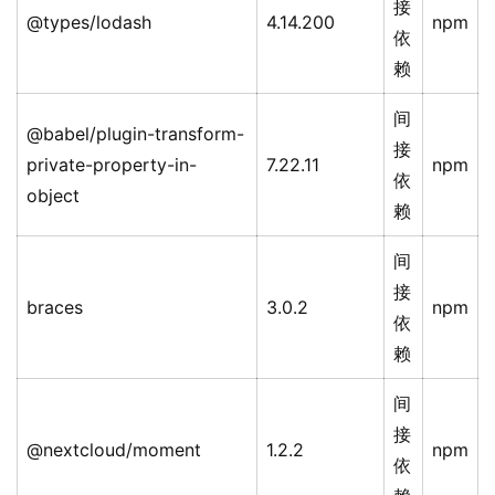
接
@types/lodash
4.14.200
npm
依
赖
间
@babel/plugin-transform-
接
private-property-in-
7.22.11
npm
依
object
赖
间
接
braces
3.0.2
npm
依
赖
间
接
@nextcloud/moment
1.2.2
npm
依