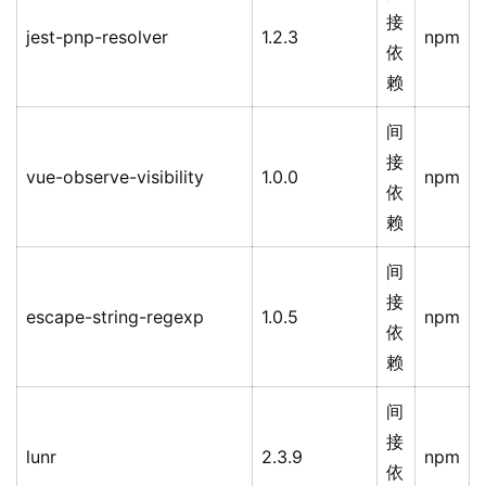
接
jest-pnp-resolver
1.2.3
npm
依
赖
间
接
vue-observe-visibility
1.0.0
npm
依
赖
间
接
escape-string-regexp
1.0.5
npm
依
赖
间
接
lunr
2.3.9
npm
依