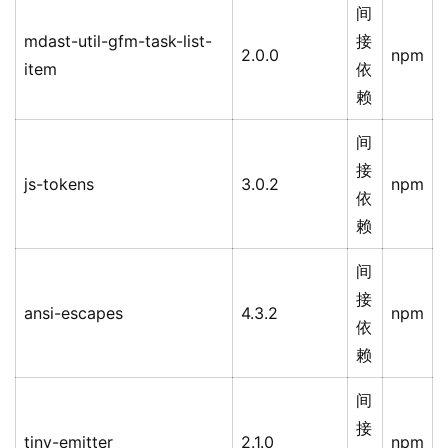
间
mdast-util-gfm-task-list-
接
2.0.0
npm
item
依
赖
间
接
js-tokens
3.0.2
npm
依
赖
间
接
ansi-escapes
4.3.2
npm
依
赖
间
接
tiny-emitter
2.1.0
npm