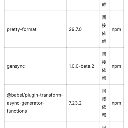
赖
间
接
pretty-format
29.7.0
npm
依
赖
间
接
gensync
1.0.0-beta.2
npm
依
赖
间
@babel/plugin-transform-
接
async-generator-
7.23.2
npm
依
functions
赖
间