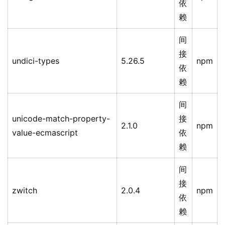
依
赖
间
接
undici-types
5.26.5
npm
依
赖
间
unicode-match-property-
接
2.1.0
npm
value-ecmascript
依
赖
间
接
zwitch
2.0.4
npm
依
赖