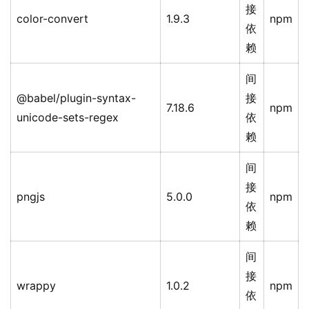
接
color-convert
1.9.3
npm
依
赖
间
@babel/plugin-syntax-
接
7.18.6
npm
unicode-sets-regex
依
赖
间
接
pngjs
5.0.0
npm
依
赖
间
接
wrappy
1.0.2
npm
依