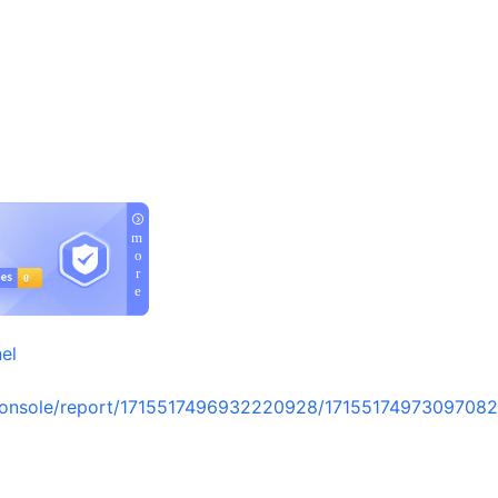
el
console/report/1715517496932220928/1715517497309708