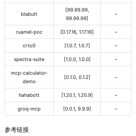
[99.99.99,
blabutt
–
99.99.99]
ruamel-poc
[0.17.16, 1.17.16]
–
crto0
[1.0.7, 1.0.7]
–
spectra-suite
[1.0.0, 1.0.0]
–
mcp-calculator-
[0.1.0, 0.1.2]
–
demo
hahabott
[1.20.1, 1.20.9]
–
groq-mcp
[0.0.1, 9.9.9]
–
参考链接