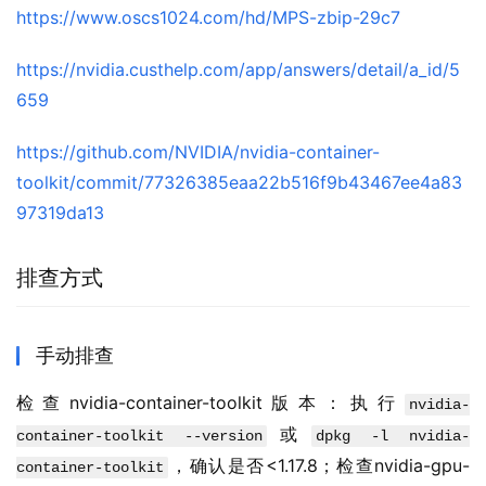
https://www.oscs1024.com/hd/MPS-zbip-29c7
https://nvidia.custhelp.com/app/answers/detail/a_id/5
659
https://github.com/NVIDIA/nvidia-container-
toolkit/commit/77326385eaa22b516f9b43467ee4a83
97319da13
排查方式
手动排查
检查nvidia-container-toolkit版本：执行
nvidia-
或
container-toolkit --version
dpkg -l nvidia-
，确认是否<1.17.8；检查nvidia-gpu-
container-toolkit