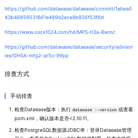
https://github.com/dataease/dataease/commit/1abea0
43b46856531661e489d2ece9b935f53f6d
https://www.oscs1024.com/hd/MPS-tl3a-8wmc
https://github.com/dataease/dataease/security/advisor
ies/GHSA-mfg2-qr5c-99pp
排查方式
手动排查
检查Dataease版本：执行
或查看
dataease --version
pom.xml，确认版本是否<2.10.11。
检查PostgreSQL数据源JDBC串：登录Dataease管理