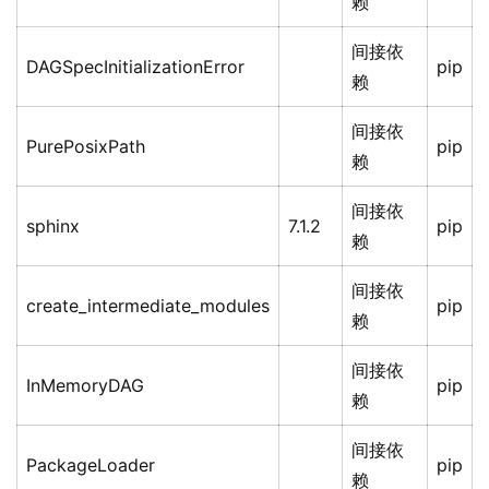
赖
间接依
DAGSpecInitializationError
pip
赖
间接依
PurePosixPath
pip
赖
间接依
sphinx
7.1.2
pip
赖
间接依
create_intermediate_modules
pip
赖
间接依
InMemoryDAG
pip
赖
间接依
PackageLoader
pip
赖