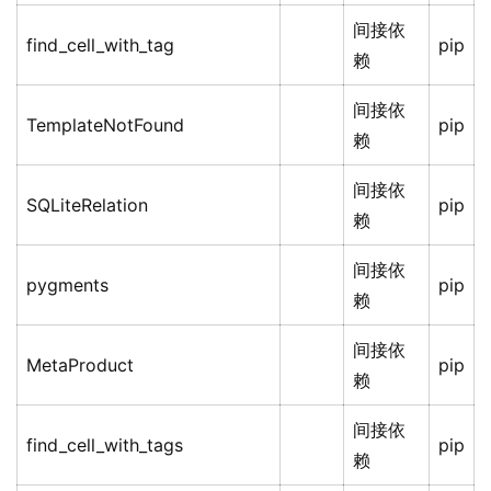
间接依
find_cell_with_tag
pip
赖
间接依
TemplateNotFound
pip
赖
间接依
SQLiteRelation
pip
赖
间接依
pygments
pip
赖
间接依
MetaProduct
pip
赖
间接依
find_cell_with_tags
pip
赖