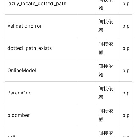
lazily_locate_dotted_path
pip
赖
间接依
ValidationError
pip
赖
间接依
dotted_path_exists
pip
赖
间接依
OnlineModel
pip
赖
间接依
ParamGrid
pip
赖
间接依
ploomber
pip
赖
间接依