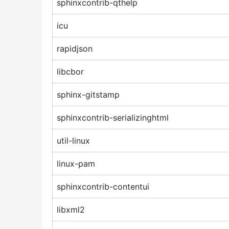
sphinxcontrib-qthelp
icu
rapidjson
libcbor
sphinx-gitstamp
sphinxcontrib-serializinghtml
util-linux
linux-pam
sphinxcontrib-contentui
libxml2