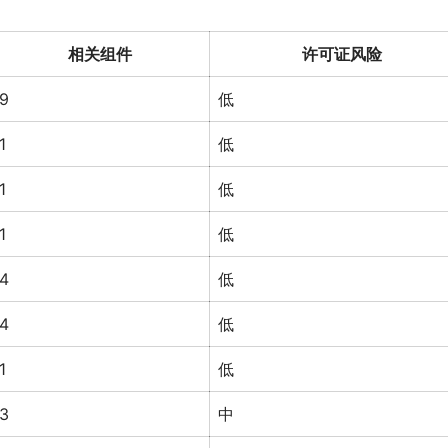
相关组件
许可证风险
9
低
1
低
1
低
1
低
4
低
4
低
1
低
3
中