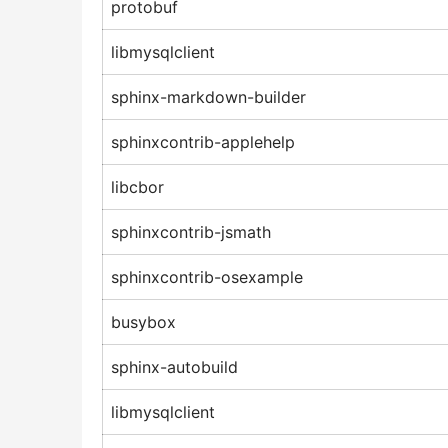
protobuf
libmysqlclient
sphinx-markdown-builder
sphinxcontrib-applehelp
libcbor
sphinxcontrib-jsmath
sphinxcontrib-osexample
busybox
sphinx-autobuild
libmysqlclient