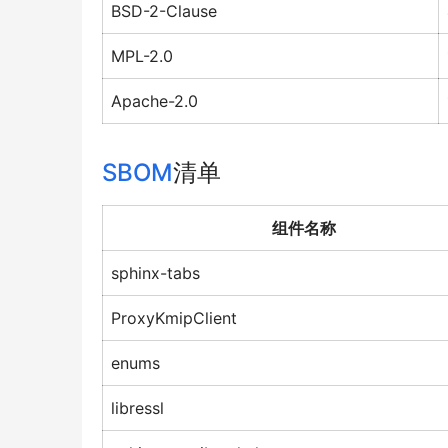
BSD-2-Clause
MPL-2.0
Apache-2.0
SBOM
清单
组件名称
sphinx-tabs
ProxyKmipClient
enums
libressl