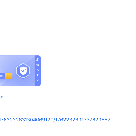
el
rt/1762232631304069120/1762232631337623552