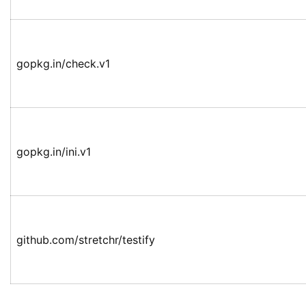
gopkg.in/check.v1
gopkg.in/ini.v1
github.com/stretchr/testify