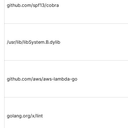
github.com/spf13/cobra
/usr/lib/libSystem.B.dylib
github.com/aws/aws-lambda-go
golang.org/x/lint