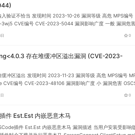
044)
入验证不恰当 发现时间 2023-10-26 漏洞等级 高危 MPS编号
s-3wj5 CVE编号 CVE-2023-5044 漏洞影响广度 一般 漏洞危
 Ingress-nginx是一个用于Kubernetes的Ingress控制器，使用
6日
0
作为反向代理和负载均衡器。当对NGINX原语进行注入时，能成功
p-ng<4.0.3 存在堆缓冲区溢出漏洞 (CVE-2023-
缓冲区溢出 发现时间 2023-11-23 漏洞等级 高危 MPS编号 MP
ve CVE编号 CVE-2023-48106 漏洞影响广度 小 漏洞危害 OSC
izip-ng 是一个开源的压缩库，用于创建和解压ZIP格式文件。
3日
0
ng 4.0.3之前版本中的 mz_os.c#mz_path_resol…
e插件 Est.Est 内嵌恶意木马
Code插件 Est.Est 内嵌恶意木马 漏洞描述 当用户安装受影响
st 插件时会下载并执行恶意木马 ScreenConnect.ClientSetup.ms