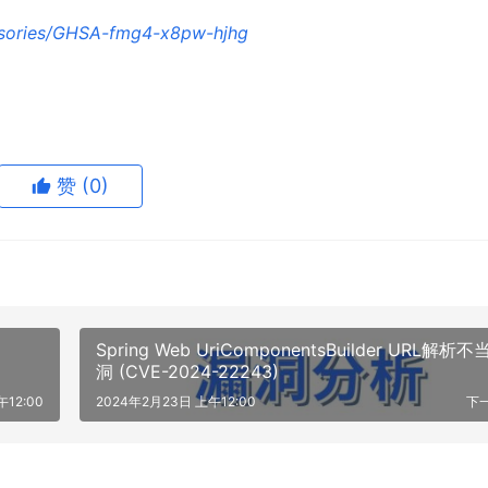
dvisories/GHSA-fmg4-x8pw-hjhg
赞
(0)
Spring Web UriComponentsBuilder URL解析不
洞 (CVE-2024-22243)
12:00
2024年2月23日 上午12:00
下