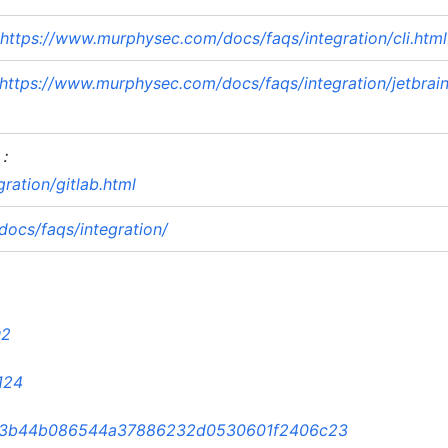
https://www.murphysec.com/docs/faqs/integration/cli.html
https://www.murphysec.com/docs/faqs/integration/jetbrain
：
ation/gitlab.html
ocs/faqs/integration/
u2
124
/f0cd3b44b086544a37886232d0530601f2406c23