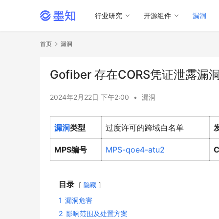
行业研究
开源组件
漏洞
首页
漏洞
Gofiber 存在CORS凭证泄露漏洞 (
2024年2月22日 下午2:00
•
漏洞
漏洞
类型
过度许可的跨域白名单
MPS编号
MPS-qoe4-atu2
目录
隐藏
1
漏洞危害
2
影响范围及处置方案