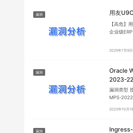
用友U9
漏洞
【高危】用友
企业级ER
在/print
者可借助漏洞
2025年7月9日
处置…
Oracle
漏洞
2023-2
漏洞类型 授
MPS-202
害 OSCS 
2023年10月1
Java应用程
Ingress
漏洞