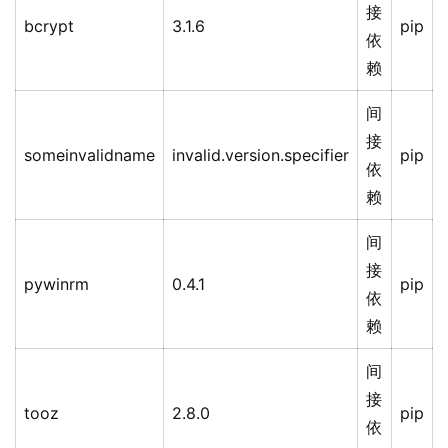
接
bcrypt
3.1.6
pip
依
赖
间
接
someinvalidname
invalid.version.specifier
pip
依
赖
间
接
pywinrm
0.4.1
pip
依
赖
间
接
tooz
2.8.0
pip
依