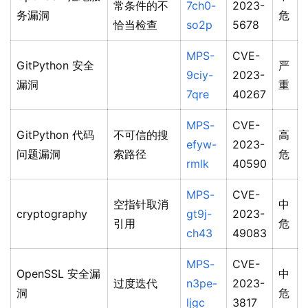
常条件的不
7ch0-
2023-
务漏洞
危
恰当检查
so2p
5678
MPS-
CVE-
GitPython 安全
严
9ciy-
2023-
漏洞
重
7qre
40267
MPS-
CVE-
GitPython 代码
不可信的搜
高
efyw-
2023-
问题漏洞
索路径
危
rmlk
40590
MPS-
CVE-
空指针取消
中
cryptography
gt9j-
2023-
引用
危
ch43
49083
MPS-
CVE-
OpenSSL 安全漏
中
过度迭代
n3pe-
2023-
洞
危
ljgc
3817