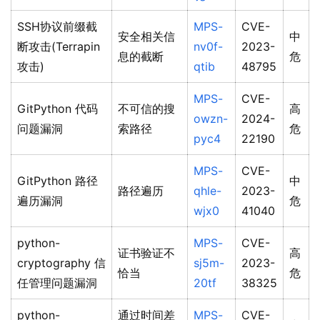
SSH协议前缀截
MPS-
CVE-
安全相关信
中
断攻击(Terrapin
nv0f-
2023-
息的截断
危
攻击)
qtib
48795
MPS-
CVE-
GitPython 代码
不可信的搜
高
owzn-
2024-
问题漏洞
索路径
危
pyc4
22190
MPS-
CVE-
GitPython 路径
中
路径遍历
qhle-
2023-
遍历漏洞
危
wjx0
41040
python-
MPS-
CVE-
证书验证不
高
cryptography 信
sj5m-
2023-
恰当
危
任管理问题漏洞
20tf
38325
python-
通过时间差
MPS-
CVE-