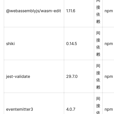
间
接
@webassemblyjs/wasm-edit
1.11.6
npm
依
赖
间
接
shiki
0.14.5
npm
依
赖
间
接
jest-validate
29.7.0
npm
依
赖
间
接
eventemitter3
4.0.7
npm
依