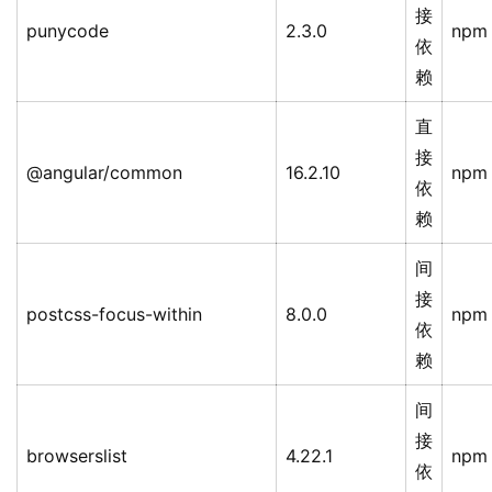
接
punycode
2.3.0
npm
依
赖
直
接
@angular/common
16.2.10
npm
依
赖
间
接
postcss-focus-within
8.0.0
npm
依
赖
间
接
browserslist
4.22.1
npm
依