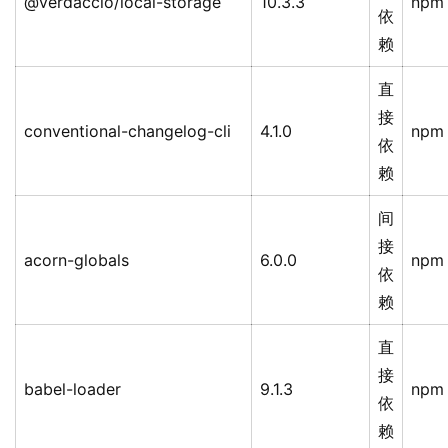
@verdaccio/local-storage
10.3.3
npm
依
赖
直
接
conventional-changelog-cli
4.1.0
npm
依
赖
间
接
acorn-globals
6.0.0
npm
依
赖
直
接
babel-loader
9.1.3
npm
依
赖