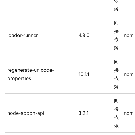
依
赖
间
接
loader-runner
4.3.0
npm
依
赖
间
regenerate-unicode-
接
10.1.1
npm
properties
依
赖
间
接
node-addon-api
3.2.1
npm
依
赖