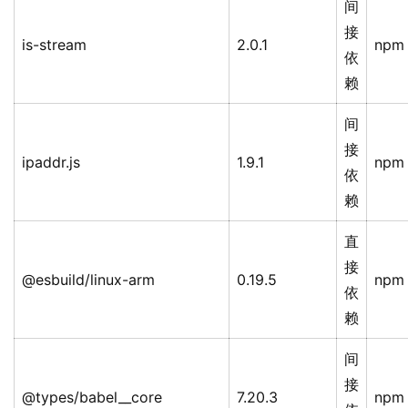
间
接
is-stream
2.0.1
npm
依
赖
间
接
ipaddr.js
1.9.1
npm
依
赖
直
接
@esbuild/linux-arm
0.19.5
npm
依
赖
间
接
@types/babel__core
7.20.3
npm