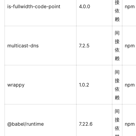
接
is-fullwidth-code-point
4.0.0
npm
依
赖
间
接
multicast-dns
7.2.5
npm
依
赖
间
接
wrappy
1.0.2
npm
依
赖
间
接
@babel/runtime
7.22.6
npm
依