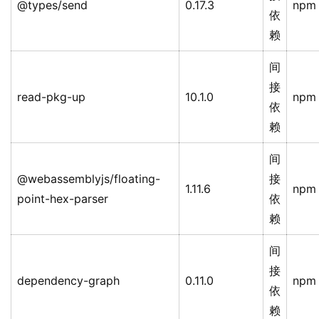
@types/send
0.17.3
npm
依
赖
间
接
read-pkg-up
10.1.0
npm
依
赖
间
@webassemblyjs/floating-
接
1.11.6
npm
point-hex-parser
依
赖
间
接
dependency-graph
0.11.0
npm
依
赖