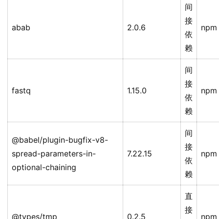
间
接
abab
2.0.6
npm
依
赖
间
接
fastq
1.15.0
npm
依
赖
间
@babel/plugin-bugfix-v8-
接
spread-parameters-in-
7.22.15
npm
依
optional-chaining
赖
直
接
@types/tmp
0.2.5
npm