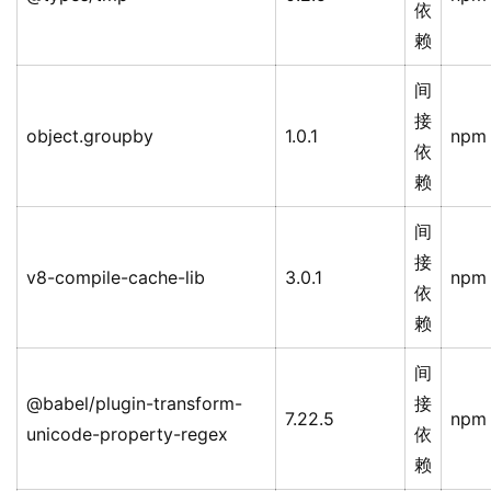
依
赖
间
接
object.groupby
1.0.1
npm
依
赖
间
接
v8-compile-cache-lib
3.0.1
npm
依
赖
间
@babel/plugin-transform-
接
7.22.5
npm
unicode-property-regex
依
赖