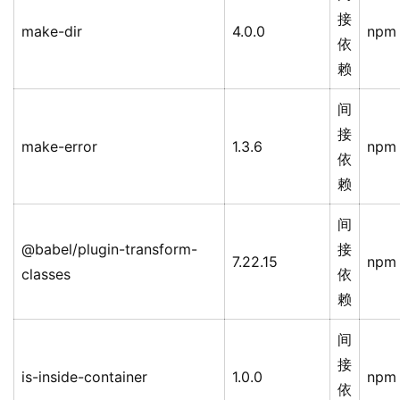
接
make-dir
4.0.0
npm
依
赖
间
接
make-error
1.3.6
npm
依
赖
间
@babel/plugin-transform-
接
7.22.15
npm
classes
依
赖
间
接
is-inside-container
1.0.0
npm
依