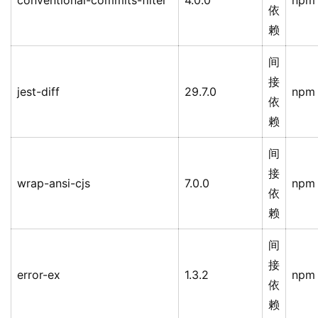
conventional-commits-filter
4.0.0
npm
依
赖
间
接
jest-diff
29.7.0
npm
依
赖
间
接
wrap-ansi-cjs
7.0.0
npm
依
赖
间
接
error-ex
1.3.2
npm
依
赖