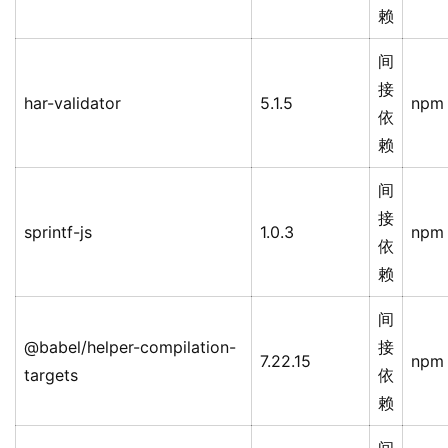
赖
间
接
har-validator
5.1.5
npm
依
赖
间
接
sprintf-js
1.0.3
npm
依
赖
间
@babel/helper-compilation-
接
7.22.15
npm
targets
依
赖