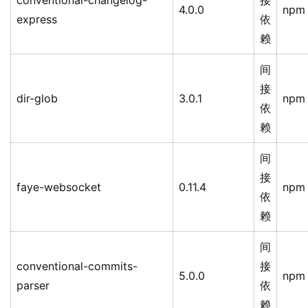
conventional-changelog-
接
4.0.0
npm
express
依
赖
间
接
dir-glob
3.0.1
npm
依
赖
间
接
faye-websocket
0.11.4
npm
依
赖
间
conventional-commits-
接
5.0.0
npm
parser
依
赖