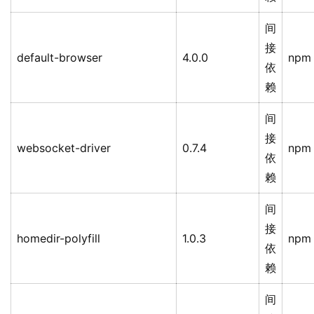
间
接
default-browser
4.0.0
npm
依
赖
间
接
websocket-driver
0.7.4
npm
依
赖
间
接
homedir-polyfill
1.0.3
npm
依
赖
间