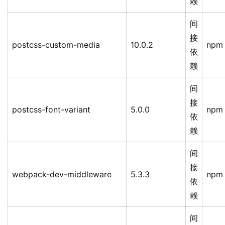
赖
间
接
postcss-custom-media
10.0.2
npm
依
赖
间
接
postcss-font-variant
5.0.0
npm
依
赖
间
接
webpack-dev-middleware
5.3.3
npm
依
赖
间