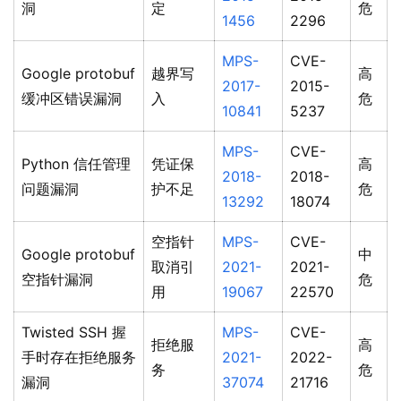
洞
定
危
1456
2296
MPS-
CVE-
Google protobuf
越界写
高
2017-
2015-
缓冲区错误漏洞
入
危
10841
5237
MPS-
CVE-
Python 信任管理
凭证保
高
2018-
2018-
问题漏洞
护不足
危
13292
18074
空指针
MPS-
CVE-
Google protobuf
中
取消引
2021-
2021-
空指针漏洞
危
用
19067
22570
Twisted SSH 握
MPS-
CVE-
拒绝服
高
手时存在拒绝服务
2021-
2022-
务
危
漏洞
37074
21716