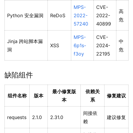
MPS-
CVE-
高
Python 安全漏洞
ReDoS
2022-
2022-
危
57240
40899
MPS-
CVE-
Jinja 跨站脚本漏
中
XSS
6p1s-
2024-
洞
危
f3oy
22195
缺陷组件
最小修复版
依赖关
组件名称
版本
修复建议
本
系
间接依
requests
2.1.0
2.31.0
建议修复
赖