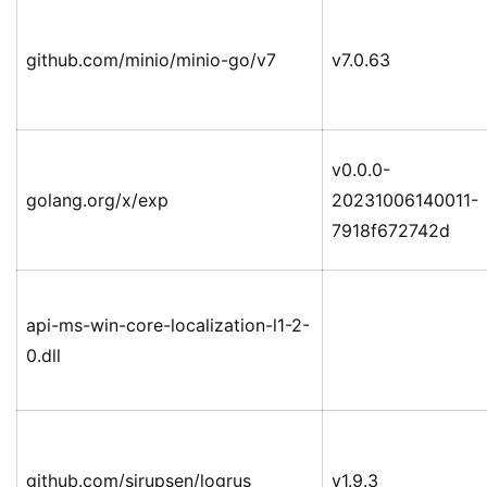
github.com/minio/minio-go/v7
v7.0.63
v0.0.0-
golang.org/x/exp
20231006140011-
7918f672742d
api-ms-win-core-localization-l1-2-
0.dll
github.com/sirupsen/logrus
v1.9.3