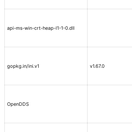
api-ms-win-crt-heap-l1-1-0.dll
gopkg.in/ini.v1
v1.67.0
OpenDDS