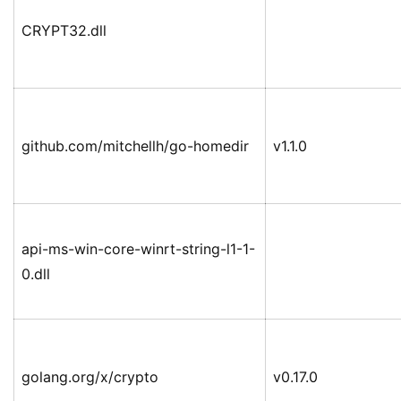
CRYPT32.dll
github.com/mitchellh/go-homedir
v1.1.0
api-ms-win-core-winrt-string-l1-1-
0.dll
golang.org/x/crypto
v0.17.0