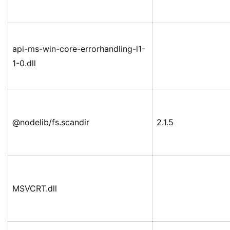
api-ms-win-core-errorhandling-l1-
1-0.dll
@nodelib/fs.scandir
2.1.5
MSVCRT.dll