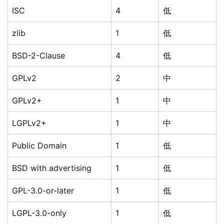
ISC
4
低
zlib
1
低
BSD-2-Clause
4
低
GPLv2
2
中
GPLv2+
1
中
LGPLv2+
1
中
Public Domain
1
低
BSD with advertising
1
低
GPL-3.0-or-later
1
低
LGPL-3.0-only
1
低