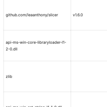
github.com/leaanthony/slicer
v1.6.0
api-ms-win-core-libraryloader-l1-
2-0.dll
zlib