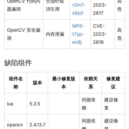
OpenCV 代码问
空指针取
高
r2m7-
2023-
题漏洞
消引用
危
x6z0
2617
MPS-
CVE-
OpenCV 安全漏
高
内存泄漏
t7yp-
2023-
洞
危
ev9j
2618
缺陷组件
组件名
最小修复版
依赖关
修复建
版本
称
本
系
议
间接依
建议修
lua
5.3.5
赖
复
间接依
建议修
opencv
2.4.13.7
赖
复