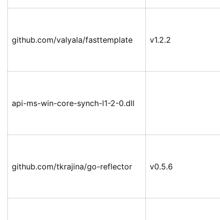
github.com/valyala/fasttemplate
v1.2.2
api-ms-win-core-synch-l1-2-0.dll
github.com/tkrajina/go-reflector
v0.5.6