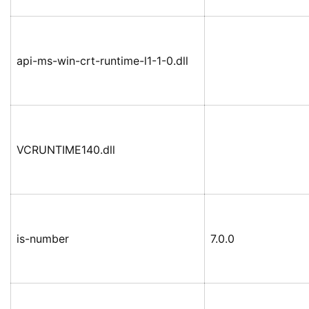
api-ms-win-crt-runtime-l1-1-0.dll
VCRUNTIME140.dll
is-number
7.0.0