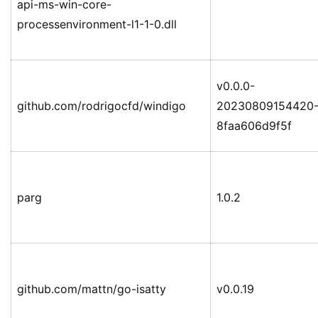
api-ms-win-core-
processenvironment-l1-1-0.dll
v0.0.0-
github.com/rodrigocfd/windigo
20230809154420
8faa606d9f5f
parg
1.0.2
github.com/mattn/go-isatty
v0.0.19