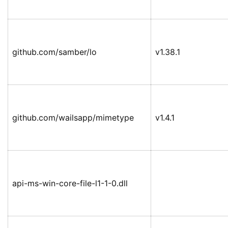
github.com/samber/lo
v1.38.1
github.com/wailsapp/mimetype
v1.4.1
api-ms-win-core-file-l1-1-0.dll