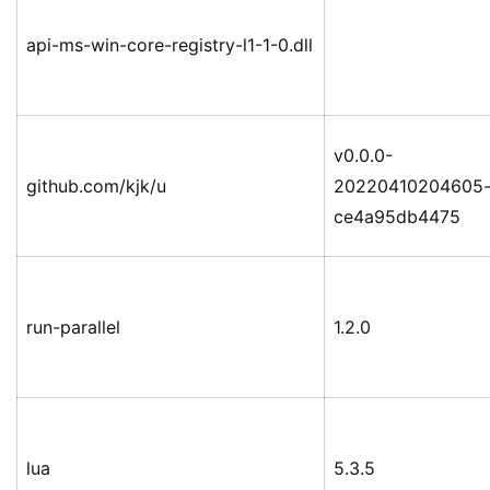
api-ms-win-core-registry-l1-1-0.dll
v0.0.0-
github.com/kjk/u
20220410204605
ce4a95db4475
run-parallel
1.2.0
lua
5.3.5