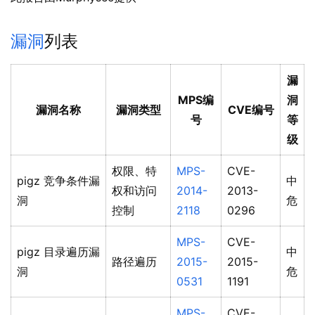
漏洞
列表
漏
MPS编
洞
漏洞名称
漏洞类型
CVE编号
号
等
级
权限、特
MPS-
CVE-
pigz 竞争条件漏
中
权和访问
2014-
2013-
洞
危
控制
2118
0296
MPS-
CVE-
pigz 目录遍历漏
中
路径遍历
2015-
2015-
洞
危
0531
1191
MPS-
CVE-