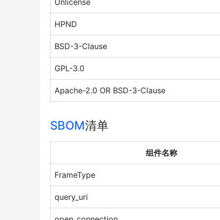
Unlicense
HPND
BSD-3-Clause
GPL-3.0
Apache-2.0 OR BSD-3-Clause
SBOM
清单
组件名称
FrameType
query_uri
open_connection