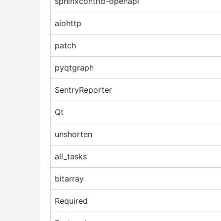
sphinxcontrib-openapi
aiohttp
patch
pyqtgraph
SentryReporter
Qt
unshorten
all_tasks
bitarray
Required