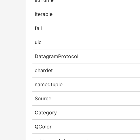
strftime
Iterable
fail
uic
DatagramProtocol
chardet
namedtuple
Source
Category
QColor