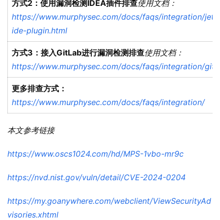
方式2：使用漏洞检测IDEA插件排查
使用文档：
https://www.murphysec.com/docs/faqs/integration/jetb
ide-plugin.html
方式3：接入GitLab进行漏洞检测排查
使用文档：
https://www.murphysec.com/docs/faqs/integration/gitl
更多排查方式：
https://www.murphysec.com/docs/faqs/integration/
本文参考链接
https://www.oscs1024.com/hd/MPS-1vbo-mr9c
https://nvd.nist.gov/vuln/detail/CVE-2024-0204
https://my.goanywhere.com/webclient/ViewSecurityAd
visories.xhtml