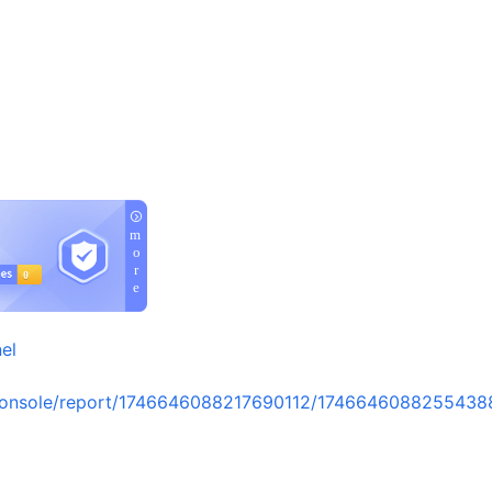
el
console/report/1746646088217690112/1746646088255438