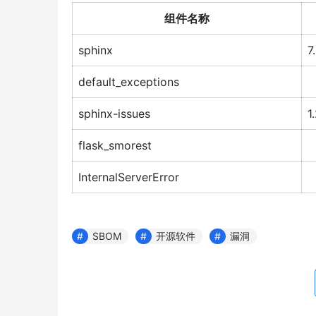
组件名称
sphinx
7
default_exceptions
sphinx-issues
1
flask_smorest
InternalServerError
SBOM
开源软件
漏洞