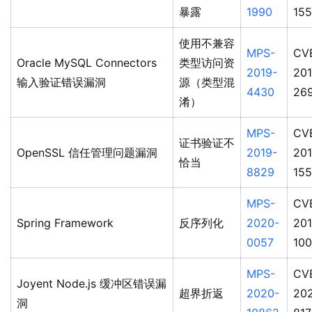
暴露
1990
15
使用不兼容
MPS-
CV
Oracle MySQL Connectors
类型访问资
2019-
201
输入验证错误漏洞
源（类型混
4430
26
淆）
MPS-
CV
证书验证不
OpenSSL 信任管理问题漏洞
2019-
201
恰当
8829
15
MPS-
CV
Spring Framework
反序列化
2020-
201
0057
10
MPS-
CV
Joyent Node.js 缓冲区错误漏
超界折返
2020-
20
洞