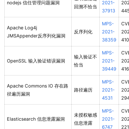
nodejs 信任管理问题漏洞
2021-
202
回溯不恰当
37913
44
MPS-
CV
Apache Log4j
反序列化
2021-
202
JMSAppender反序列化漏洞
38359
41
MPS-
CV
输入验证不
OpenSSL 输入验证错误漏洞
2021-
202
恰当
39449
41
MPS-
CV
Apache Commons IO 存在路
路径遍历
2021-
202
径遍历漏洞
4531
29
MPS-
CV
未授权敏感
Elasticsearch 信息泄露漏洞
2021-
202
信息泄露
6747
22