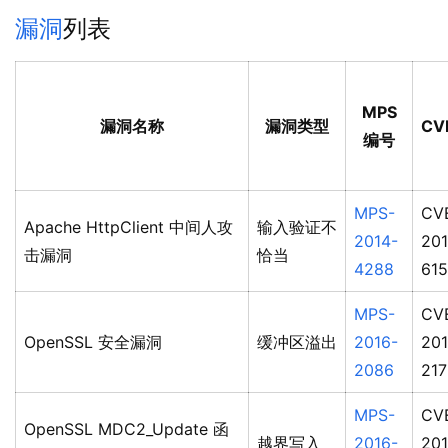
漏洞
列表
MPS
漏洞名称
漏洞类型
CV
编号
MPS-
CV
Apache HttpClient 中间人攻
输入验证不
2014-
201
击漏洞
恰当
4288
61
MPS-
CV
OpenSSL 安全漏洞
缓冲区溢出
2016-
201
2086
217
MPS-
CV
OpenSSL MDC2_Update 函
越界写入
2016-
201