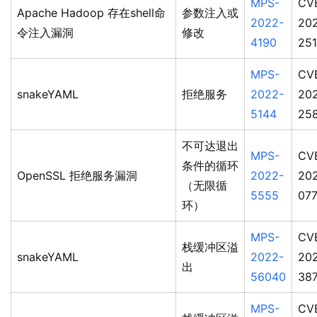
MPS-
CV
Apache Hadoop 存在shell命
参数注入或
2022-
20
令注入漏洞
修改
4190
25
MPS-
CV
snakeYAML
拒绝服务
2022-
20
5144
25
不可达退出
MPS-
CV
条件的循环
OpenSSL 拒绝服务漏洞
2022-
20
（无限循
5555
07
环）
MPS-
CV
栈缓冲区溢
snakeYAML
2022-
20
出
56040
38
MPS-
CV