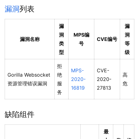
漏洞
列表
漏
漏
洞
MPS编
洞
漏洞名称
CVE编号
类
号
等
型
级
拒
MPS-
CVE-
Gorilla Websocket
绝
高
2020-
2020-
资源管理错误漏洞
服
危
16819
27813
务
缺陷组件
最