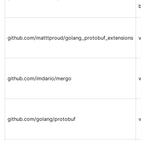
github.com/matttproud/golang_protobuf_extensions
v
github.com/imdario/mergo
v
github.com/golang/protobuf
v