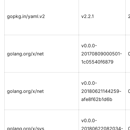
gopkg.in/yaml.v2
v2.2.1
v0.0.0-
golang.org/x/net
20170809000501-
0
1c05540f6879
v0.0.0-
golang.org/x/net
20180621144259-
0
afe8f62b1d6b
v0.0.0-
golang.org/x/sys
20180622082034-
0