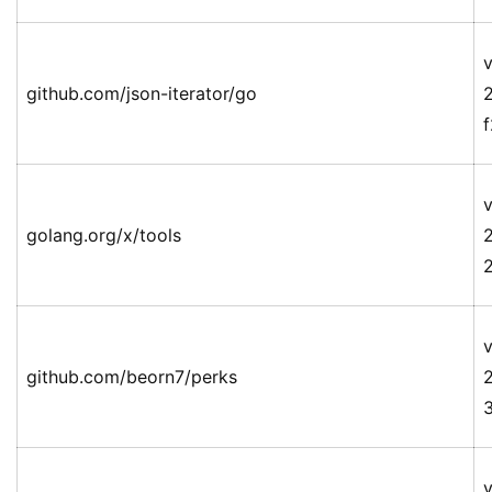
v
github.com/json-iterator/go
v
golang.org/x/tools
v
github.com/beorn7/perks
v