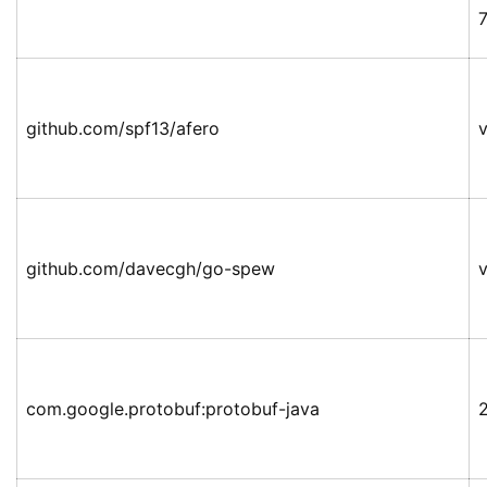
github.com/spf13/afero
v
github.com/davecgh/go-spew
v
com.google.protobuf:protobuf-java
2