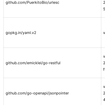
github.com/PuerkitoBio/urlesc
gopkg.in/yaml.v2
v
v
github.com/emicklei/go-restful
v
github.com/go-openapi/jsonpointer