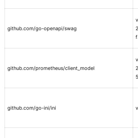
v
github.com/go-openapi/swag
v
github.com/prometheus/client_model
github.com/go-ini/ini
v