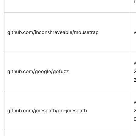
github.com/inconshreveable/mousetrap
v
v
github.com/google/gofuzz
v
github.com/jmespath/go-jmespath