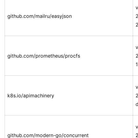
v
github.com/mailru/easyjson
v
github.com/prometheus/procfs
v
k8s.io/apimachinery
v
github.com/modern-go/concurrent