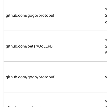
v
github.com/gogo/protobuf
v
github.com/petar/GoLLRB
github.com/gogo/protobuf
v
v