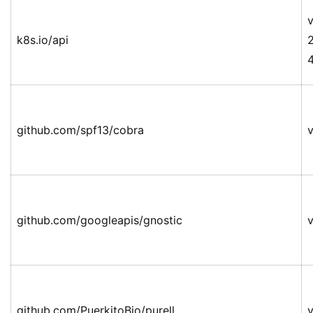
v
k8s.io/api
github.com/spf13/cobra
v
github.com/googleapis/gnostic
v
github.com/PuerkitoBio/purell
v