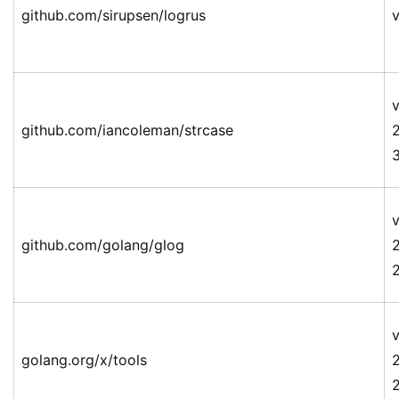
github.com/sirupsen/logrus
v
v
github.com/iancoleman/strcase
v
github.com/golang/glog
v
golang.org/x/tools