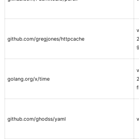
v
github.com/gregjones/httpcache
v
golang.org/x/time
github.com/ghodss/yaml
v