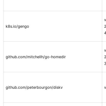
v
k8s.io/gengo
v
github.com/mitchellh/go-homedir
github.com/peterbourgon/diskv
v