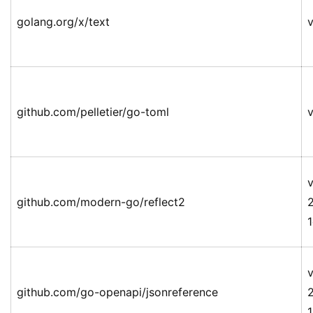
golang.org/x/text
v
github.com/pelletier/go-toml
v
v
github.com/modern-go/reflect2
v
github.com/go-openapi/jsonreference