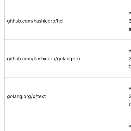
v
github.com/hashicorp/hcl
v
github.com/hashicorp/golang-lru
v
golang.org/x/text
v