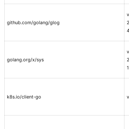
v
github.com/golang/glog
v
golang.org/x/sys
k8s.io/client-go