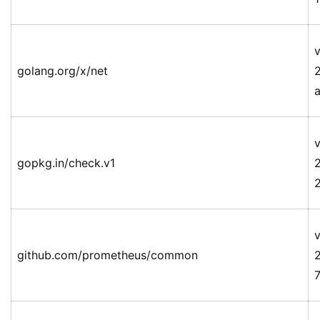
v
golang.org/x/net
v
gopkg.in/check.v1
v
github.com/prometheus/common