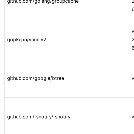
github.com/golang/groupcache
v
gopkg.in/yaml.v2
github.com/google/btree
v
github.com/fsnotify/fsnotify
v