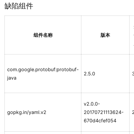
缺陷组件
组件名称
版本
com.google.protobuf:protobuf-
2.5.0
java
v2.0.0-
gopkg.in/yaml.v2
20170721113624-
670d4cfef054