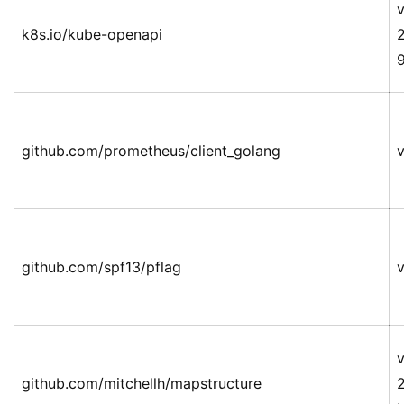
v
k8s.io/kube-openapi
github.com/prometheus/client_golang
v
github.com/spf13/pflag
v
v
github.com/mitchellh/mapstructure