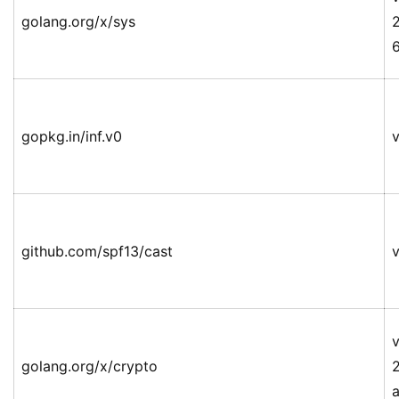
golang.org/x/sys
gopkg.in/inf.v0
v
github.com/spf13/cast
v
v
golang.org/x/crypto