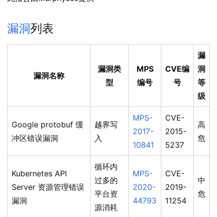
漏洞
列表
漏
漏洞类
MPS
CVE编
洞
漏洞名称
型
编号
号
等
级
MPS-
CVE-
Google protobuf 缓
越界写
高
2017-
2015-
冲区错误漏洞
入
危
10841
5237
循环内
Kubernetes API
MPS-
CVE-
过多的
中
Server 资源管理错误
2020-
2019-
平台资
危
漏洞
44793
11254
源消耗