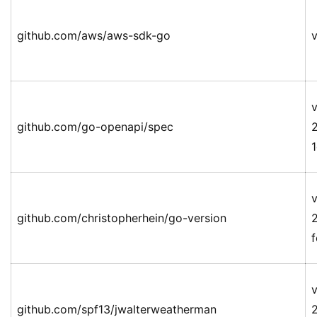
github.com/aws/aws-sdk-go
v
v
github.com/go-openapi/spec
v
github.com/christopherhein/go-version
v
github.com/spf13/jwalterweatherman