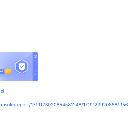
el
console/report/1719123920854581248/1719123920888135