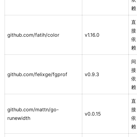
赖
直
接
github.com/fatih/color
v1.16.0
依
赖
间
接
github.com/felixge/fgprof
v0.9.3
依
赖
直
github.com/mattn/go-
接
v0.0.15
runewidth
依
赖