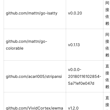
间
接
github.com/mattn/go-isatty
v0.0.20
依
赖
间
github.com/mattn/go-
接
v0.1.13
colorable
依
赖
直
v0.0.0-
接
github.com/acarl005/stripansi
20180116102854-
依
5a71ef0e047d
赖
直
接
github.com/VividCortex/ewma
v1.2.0