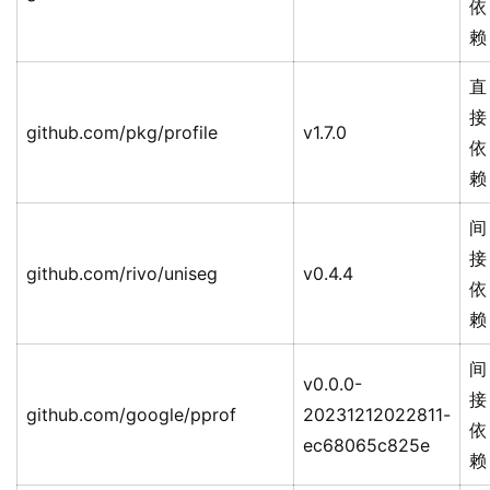
依
赖
直
接
github.com/pkg/profile
v1.7.0
依
赖
间
接
github.com/rivo/uniseg
v0.4.4
依
赖
间
v0.0.0-
接
github.com/google/pprof
20231212022811-
依
ec68065c825e
赖