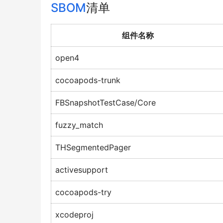
SBOM
清单
组件名称
open4
cocoapods-trunk
FBSnapshotTestCase/Core
fuzzy_match
THSegmentedPager
activesupport
cocoapods-try
xcodeproj