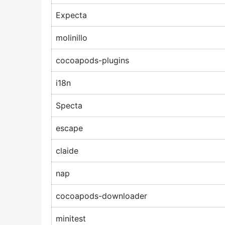
Expecta
molinillo
cocoapods-plugins
i18n
Specta
escape
claide
nap
cocoapods-downloader
minitest