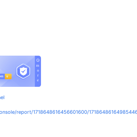
el
console/report/1718648616456601600/1718648616498544