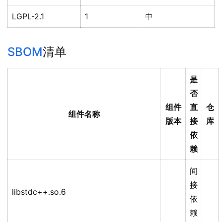
LGPL-2.1
1
中
SBOM
清单
是
否
组件
直
仓
组件名称
版本
接
库
依
赖
间
接
libstdc++.so.6
依
赖