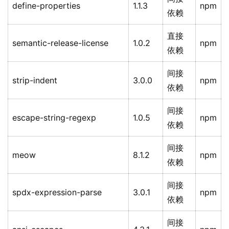
define-properties
1.1.3
npm
依赖
直接
semantic-release-license
1.0.2
npm
依赖
间接
strip-indent
3.0.0
npm
依赖
间接
escape-string-regexp
1.0.5
npm
依赖
间接
meow
8.1.2
npm
依赖
间接
spdx-expression-parse
3.0.1
npm
依赖
间接