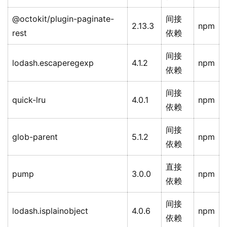
@octokit/plugin-paginate-
间接
2.13.3
npm
rest
依赖
间接
lodash.escaperegexp
4.1.2
npm
依赖
间接
quick-lru
4.0.1
npm
依赖
间接
glob-parent
5.1.2
npm
依赖
直接
pump
3.0.0
npm
依赖
间接
lodash.isplainobject
4.0.6
npm
依赖