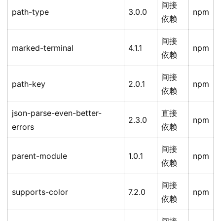
间接
path-type
3.0.0
npm
依赖
间接
marked-terminal
4.1.1
npm
依赖
间接
path-key
2.0.1
npm
依赖
json-parse-even-better-
直接
2.3.0
npm
errors
依赖
间接
parent-module
1.0.1
npm
依赖
间接
supports-color
7.2.0
npm
依赖