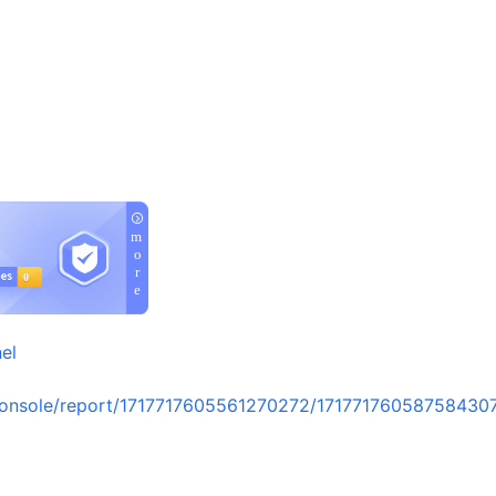
el
console/report/1717717605561270272/17177176058758430