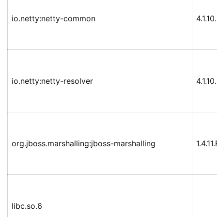
io.netty:netty-common
4.1.10
io.netty:netty-resolver
4.1.10
org.jboss.marshalling:jboss-marshalling
1.4.11
libc.so.6