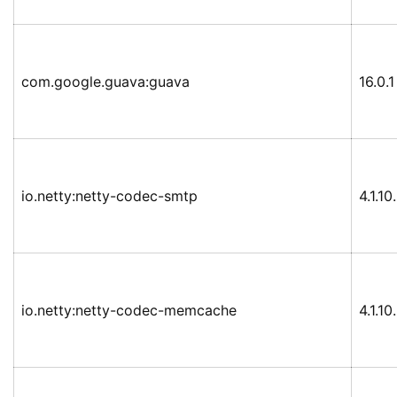
com.google.guava:guava
16.0.1
io.netty:netty-codec-smtp
4.1.10
io.netty:netty-codec-memcache
4.1.10