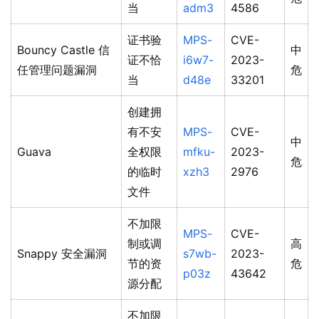
当
adm3
4586
证书验
MPS-
CVE-
Bouncy Castle 信
中
证不恰
i6w7-
2023-
任管理问题漏洞
危
当
d48e
33201
创建拥
有不安
MPS-
CVE-
中
Guava
全权限
mfku-
2023-
危
的临时
xzh3
2976
文件
不加限
MPS-
CVE-
制或调
高
Snappy 安全漏洞
s7wb-
2023-
节的资
危
p03z
43642
源分配
不加限