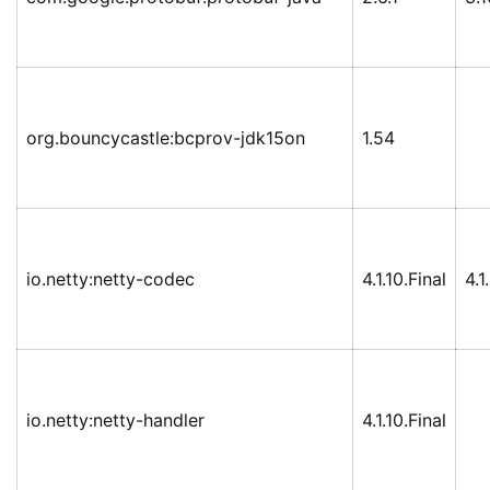
org.bouncycastle:bcprov-jdk15on
1.54
io.netty:netty-codec
4.1.10.Final
4.1
io.netty:netty-handler
4.1.10.Final