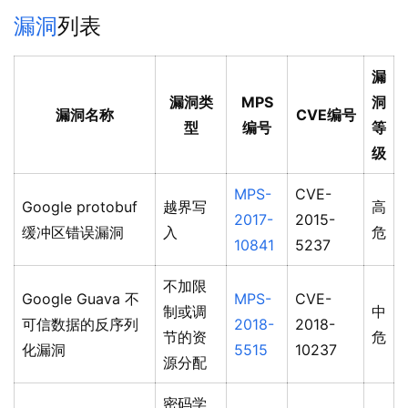
漏洞
列表
漏
漏洞类
MPS
洞
漏洞名称
CVE编号
型
编号
等
级
MPS-
CVE-
Google protobuf
越界写
高
2017-
2015-
缓冲区错误漏洞
入
危
10841
5237
不加限
Google Guava 不
MPS-
CVE-
制或调
中
可信数据的反序列
2018-
2018-
节的资
危
化漏洞
5515
10237
源分配
密码学