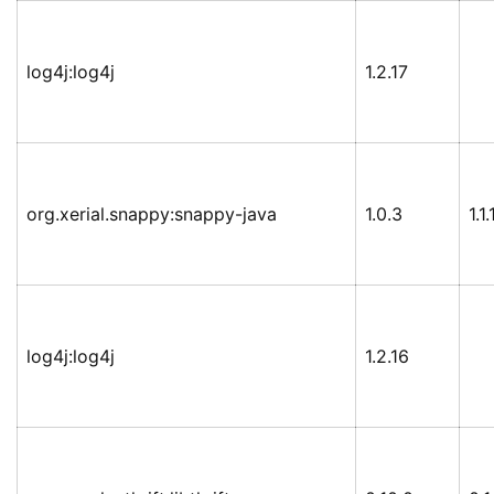
log4j:log4j
1.2.17
org.xerial.snappy:snappy-java
1.0.3
1.1
log4j:log4j
1.2.16