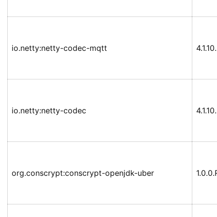
io.netty:netty-codec-mqtt
4.1.10
io.netty:netty-codec
4.1.10
org.conscrypt:conscrypt-openjdk-uber
1.0.0