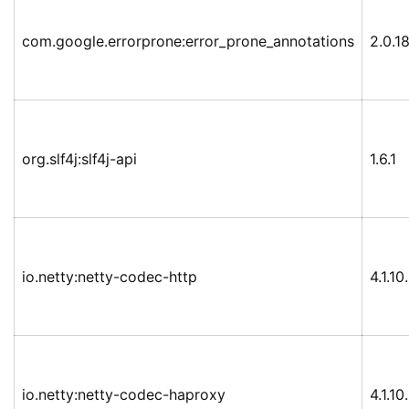
com.google.errorprone:error_prone_annotations
2.0.1
org.slf4j:slf4j-api
1.6.1
io.netty:netty-codec-http
4.1.10
io.netty:netty-codec-haproxy
4.1.10