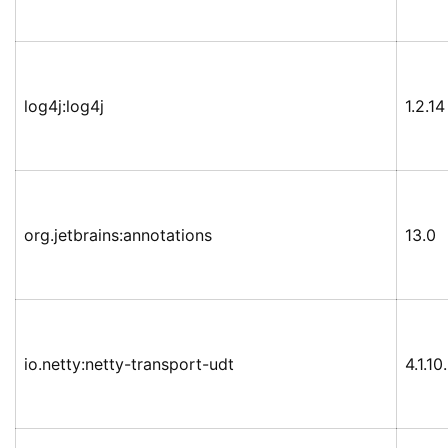
log4j:log4j
1.2.14
org.jetbrains:annotations
13.0
io.netty:netty-transport-udt
4.1.10