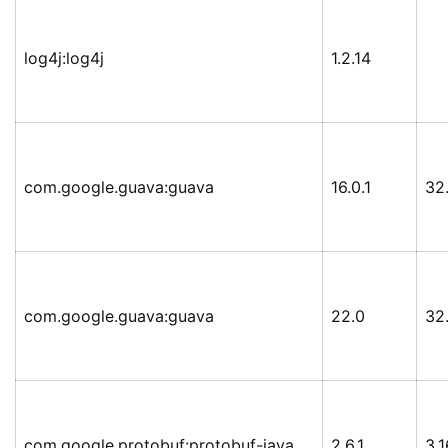
log4j:log4j
1.2.14
com.google.guava:guava
16.0.1
32.
com.google.guava:guava
22.0
32.
com.google.protobuf:protobuf-java
2.6.1
3.1