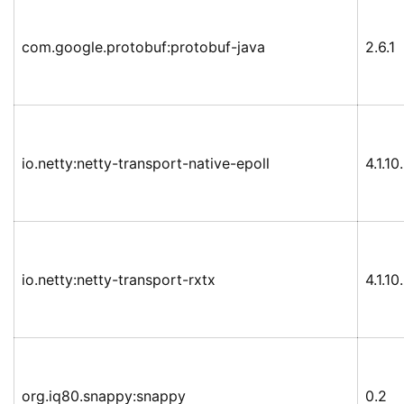
com.google.protobuf:protobuf-java
2.6.1
io.netty:netty-transport-native-epoll
4.1.10
io.netty:netty-transport-rxtx
4.1.10
org.iq80.snappy:snappy
0.2