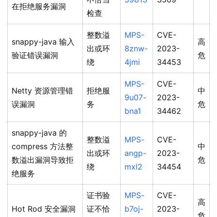
在拒绝服务漏洞
检查
整数溢
MPS-
CVE-
snappy-java 输入
高
出或环
8znw-
2023-
验证错误漏洞
危
绕
4jmi
34453
MPS-
CVE-
Netty 资源管理错
拒绝服
中
9u07-
2023-
误漏洞
务
危
bna1
34462
snappy-java 的
整数溢
MPS-
CVE-
compress 方法整
中
出或环
angp-
2023-
数溢出漏洞导致拒
危
绕
mxl2
34454
绝服务
证书验
MPS-
CVE-
高
Hot Rod 安全漏洞
证不恰
b7oj-
2023-
危