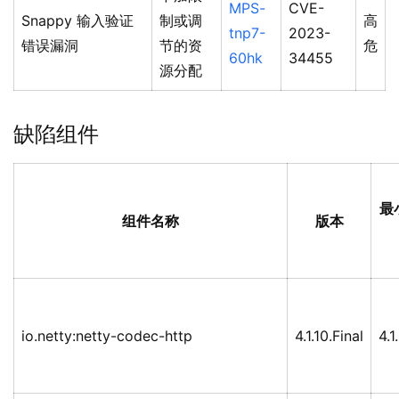
MPS-
CVE-
Snappy 输入验证
制或调
高
tnp7-
2023-
错误漏洞
节的资
危
60hk
34455
源分配
缺陷组件
最
组件名称
版本
io.netty:netty-codec-http
4.1.10.Final
4.1