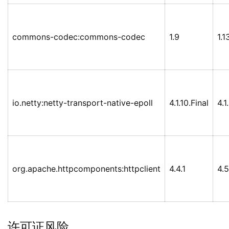
commons-codec:commons-codec
1.9
1.1
io.netty:netty-transport-native-epoll
4.1.10.Final
4.1
org.apache.httpcomponents:httpclient
4.4.1
4.5
许可证风险