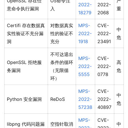
OpenSSL 存在任
OS命令注
严
2022-
2022-
意命令执行漏洞
入
重
18279
2068
Certifi 存在数据真
对数据真实
MPS-
CVE-
中
实性验证不充分漏
性的验证不
2022-
2022-
危
洞
充分
1918
23491
不可达退出
MPS-
CVE-
OpenSSL 拒绝服
条件的循环
高
2022-
2022-
务漏洞
（无限循
危
5555
0778
环）
MPS-
CVE-
中
Python 安全漏洞
ReDoS
2022-
2022-
危
57238
40897
MPS-
CVE-
libpng 代码问题漏
空指针取消
中