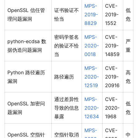
MPS-
CVE-
OpenSSL 信任管
证书验证不
低
2019-
2019-
理问题漏洞
恰当
危
8829
1552
密码学签名
MPS-
CVE-
python-ecdsa 数
严
的验证不恰
2020-
2019-
据伪造问题漏洞
重
当
0018
14859
MPS-
CVE-
Python 路径遍历
高
路径遍历
2020-
2019-
漏洞
危
12519
20916
通过差异性
MPS-
CVE-
OpenSSL 加密问
低
导致的信息
2020-
2020-
题漏洞
危
暴露
12634
1968
MPS-
CVE-
OpenSSL 空指针
空指针取消
中