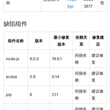
洞
危
ljgc
3817
缺陷组件
最小修复
依赖关
修复建
组件名称
版本
版本
系
议
间接依
建议修
node.js
6.0.0
19.6.1
赖
复
间接依
建议修
ecdsa
0.9
0.14
赖
复
间接依
建议修
pip
6
21.1
赖
复
间接依
建议修