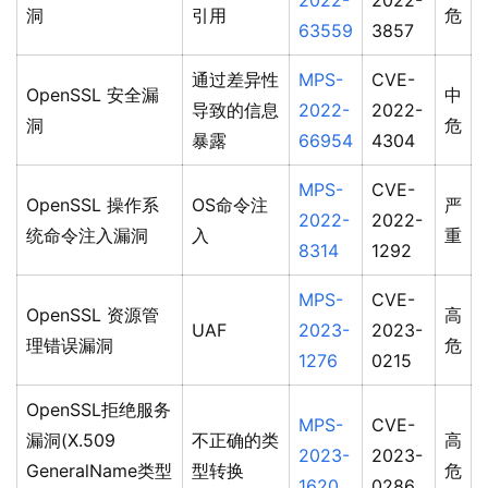
2022-
2022-
洞
引用
危
63559
3857
通过差异性
MPS-
CVE-
OpenSSL 安全漏
中
导致的信息
2022-
2022-
洞
危
暴露
66954
4304
MPS-
CVE-
OpenSSL 操作系
OS命令注
严
2022-
2022-
统命令注入漏洞
入
重
8314
1292
MPS-
CVE-
OpenSSL 资源管
高
UAF
2023-
2023-
理错误漏洞
危
1276
0215
OpenSSL拒绝服务
MPS-
CVE-
漏洞(X.509
不正确的类
高
2023-
2023-
GeneralName类型
型转换
危
1620
0286