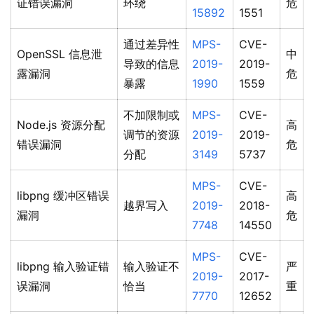
证错误漏洞
环绕
危
15892
1551
通过差异性
MPS-
CVE-
OpenSSL 信息泄
中
导致的信息
2019-
2019-
露漏洞
危
暴露
1990
1559
不加限制或
MPS-
CVE-
Node.js 资源分配
高
调节的资源
2019-
2019-
错误漏洞
危
分配
3149
5737
MPS-
CVE-
libpng 缓冲区错误
高
越界写入
2019-
2018-
漏洞
危
7748
14550
MPS-
CVE-
libpng 输入验证错
输入验证不
严
2019-
2017-
误漏洞
恰当
重
7770
12652