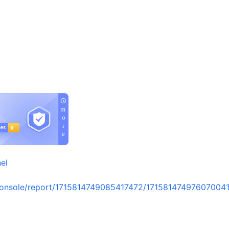
el
onsole/report/1715814749085417472/17158147497607004