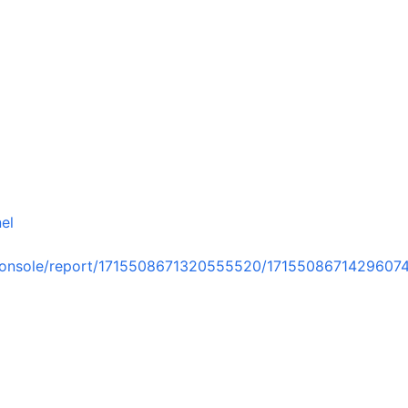
el
console/report/1715508671320555520/1715508671429607