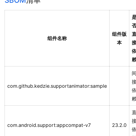
SBOM
清单
组件版
组件名称
本
com.github.kedzie.supportanimator:sample
com.android.support:appcompat-v7
23.2.0