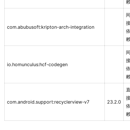
com.abubusoft:kripton-arch-integration
io.homunculus:hcf-codegen
com.android.support:recyclerview-v7
23.2.0