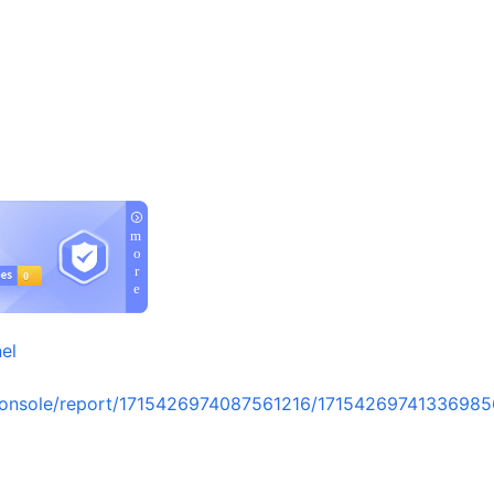
el
console/report/1715426974087561216/1715426974133698