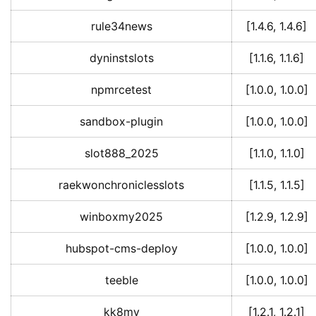
rule34news
[1.4.6, 1.4.6]
dyninstslots
[1.1.6, 1.1.6]
npmrcetest
[1.0.0, 1.0.0]
sandbox-plugin
[1.0.0, 1.0.0]
slot888_2025
[1.1.0, 1.1.0]
raekwonchroniclesslots
[1.1.5, 1.1.5]
winboxmy2025
[1.2.9, 1.2.9]
hubspot-cms-deploy
[1.0.0, 1.0.0]
teeble
[1.0.0, 1.0.0]
kk8my
[1.2.1, 1.2.1]