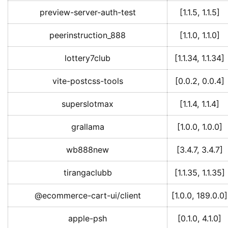
preview-server-auth-test
[1.1.5, 1.1.5]
peerinstruction_888
[1.1.0, 1.1.0]
lottery7club
[1.1.34, 1.1.34]
vite-postcss-tools
[0.0.2, 0.0.4]
superslotmax
[1.1.4, 1.1.4]
grallama
[1.0.0, 1.0.0]
wb888new
[3.4.7, 3.4.7]
tirangaclubb
[1.1.35, 1.1.35]
@ecommerce-cart-ui/client
[1.0.0, 189.0.0]
apple-psh
[0.1.0, 4.1.0]