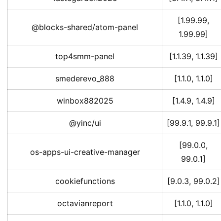
[1.99.99,
@blocks-shared/atom-panel
1.99.99]
top4smm-panel
[1.1.39, 1.1.39]
smederevo_888
[1.1.0, 1.1.0]
winbox882025
[1.4.9, 1.4.9]
@yinc/ui
[99.9.1, 99.9.1]
[99.0.0,
os-apps-ui-creative-manager
99.0.1]
cookiefunctions
[9.0.3, 99.0.2]
octavianreport
[1.1.0, 1.1.0]