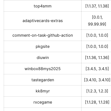
top4smm
[1.1.37, 1.1.38]
[0.0.1,
adaptivecards-extras
99.99.99]
comment-on-task-github-action
[1.0.0, 1.0.0]
pkgsite
[1.0.0, 1.0.0]
diuwin
[1.1.36, 1.1.36]
winbox88mys2025
[3.4.5, 3.4.5]
tastegarden
[3.4.10, 3.4.10]
kk8myr
[1.2.3, 1.2.3]
rxcegame
[1.1.28, 1.1.28]