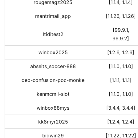
rougemagz2025
[1.1.4, 1.1.4]
mantrimall_app
[1.1.26, 1.1.26]
[99.9.1,
ltiditest2
99.9.2]
winbox2025
[1.2.6, 1.2.6]
abseits_soccer-888
[1.1.0, 1.1.0]
dep-confusion-poc-monke
[1.1.1, 1.1.1]
kenmcmil-slot
[1.1.0, 1.1.0]
winbox88mys
[3.4.4, 3.4.4]
kk8myr2025
[1.2.4, 1.2.4]
bigwin29
[1.1.22, 1.1.22]