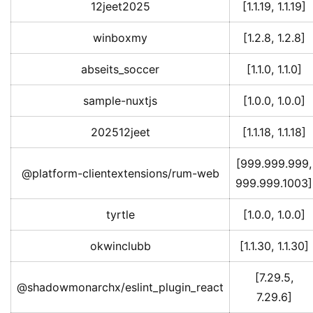
12jeet2025
[1.1.19, 1.1.19]
winboxmy
[1.2.8, 1.2.8]
abseits_soccer
[1.1.0, 1.1.0]
sample-nuxtjs
[1.0.0, 1.0.0]
202512jeet
[1.1.18, 1.1.18]
[999.999.999,
@platform-clientextensions/rum-web
999.999.1003]
tyrtle
[1.0.0, 1.0.0]
okwinclubb
[1.1.30, 1.1.30]
[7.29.5,
@shadowmonarchx/eslint_plugin_react
7.29.6]