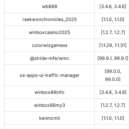
wb888
[3.4.6, 3.4.6]
raekwonchronicles_2025
[1.1.0, 1.1.0]
winboxcasino2025
[1.2.7, 1.2.7]
colorwizgamess
[1.1.29, 1.1.31]
@stride-mfe/wmc
[99.9.1, 99.9.1]
[99.0.0,
os-apps-ui-traffic-manager
99.0.0]
winbox88info
[3.4.8, 3.4.8]
winbox88my3
[1.2.7, 1.2.7]
kenmcmil
[1.1.0, 1.1.0]