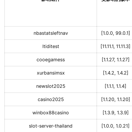
nbastatsleftnav
[1.0.0, 99.0.1]
ltiditest
[11.11.1, 11.11.3]
cooegamess
[1.1.27, 1.1.27]
xurbansimsx
[1.4.2, 1.4.2]
newslot2025
[1.1.1, 1.1.4]
casino2025
[1.1.20, 1.1.20]
winbox88casino
[1.3.9, 1.3.9]
slot-server-thailand
[1.0.0, 1.0.21]