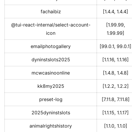
fachaibiz
[1.4.4, 1.4.4]
@tui-react-internal/select-account-
[1.99.99,
icon
1.99.99]
emailphotogallery
[99.0.1, 99.0.1]
dyninstslots2025
[1.1.16, 1.1.16]
mcwcasinoonline
[1.4.8, 1.4.8]
kk8my2025
[1.2.2, 1.2.2]
preset-log
[7.11.8, 7.11.8]
2025dyninstslots
[1.1.15, 1.1.17]
animalrightshistory
[1.1.0, 1.1.0]