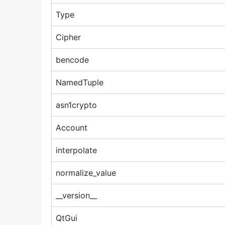
Type
Cipher
bencode
NamedTuple
asn1crypto
Account
interpolate
normalize_value
__version__
QtGui