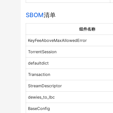
SBOM
清单
组件名称
KeyFeeAboveMaxAllowedError
TorrentSession
defaultdict
Transaction
StreamDescriptor
dewies_to_lbc
BaseConfig