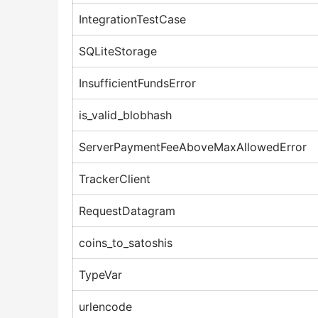
IntegrationTestCase
SQLiteStorage
InsufficientFundsError
is_valid_blobhash
ServerPaymentFeeAboveMaxAllowedError
TrackerClient
RequestDatagram
coins_to_satoshis
TypeVar
urlencode