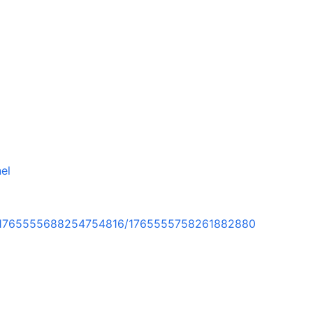
el
rt/1765555688254754816/1765555758261882880