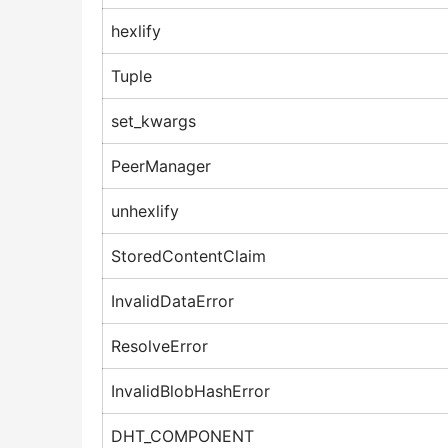
hexlify
Tuple
set_kwargs
PeerManager
unhexlify
StoredContentClaim
InvalidDataError
ResolveError
InvalidBlobHashError
DHT_COMPONENT