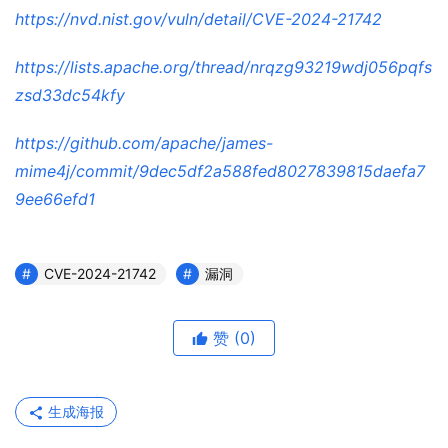
https://nvd.nist.gov/vuln/detail/CVE-2024-21742
https://lists.apache.org/thread/nrqzg93219wdj056pqfs
zsd33dc54kfy
https://github.com/apache/james-
mime4j/commit/9dec5df2a588fed8027839815daefa7
9ee66efd1
CVE-2024-21742
漏洞
赞
(0)
生成海报