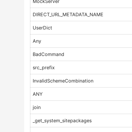
MockServer
DIRECT_URL_METADATA_NAME
UserDict
Any
BadCommand
src_prefix
InvalidSchemeCombination
ANY
join
_get_system_sitepackages