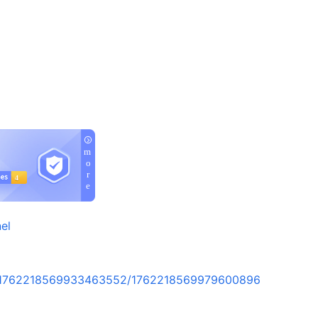
el
rt/1762218569933463552/1762218569979600896