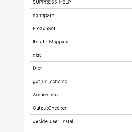
SUPPRESS_HELP
normpath
FrozenSet
IteratorMapping
dist
Dict
get_url_scheme
ArchiveInfo
OutputChecker
decide_user_install