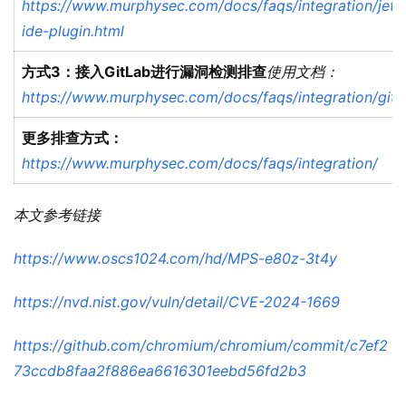
https://www.murphysec.com/docs/faqs/integration/jetb
ide-plugin.html
方式3：接入GitLab进行漏洞检测排查
使用文档：
https://www.murphysec.com/docs/faqs/integration/gitl
更多排查方式：
https://www.murphysec.com/docs/faqs/integration/
本文参考链接
https://www.oscs1024.com/hd/MPS-e80z-3t4y
https://nvd.nist.gov/vuln/detail/CVE-2024-1669
https://github.com/chromium/chromium/commit/c7ef2
73ccdb8faa2f886ea6616301eebd56fd2b3